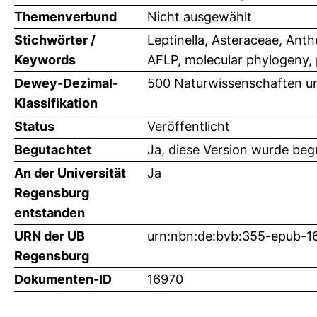
Themenverbund
Nicht ausgewählt
Stichwörter /
Leptinella, Asteraceae, An
Keywords
AFLP, molecular phylogeny, 
Dewey-Dezimal-
500 Naturwissenschaften un
Klassifikation
Status
Veröffentlicht
Begutachtet
Ja, diese Version wurde beg
An der Universität
Ja
Regensburg
entstanden
URN der UB
urn:nbn:de:bvb:355-epub-1
Regensburg
Dokumenten-ID
16970