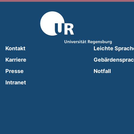
Kontakt
Leichte Sprach
Karriere
Gebärdenspra
(external
Presse
Notfall
(external link, opens in a new window)
Intranet