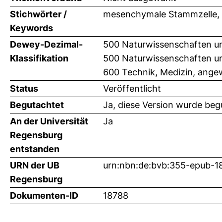
Stichwörter /
mesenchymale Stammzelle,
Keywords
Dewey-Dezimal-
500 Naturwissenschaften un
Klassifikation
500 Naturwissenschaften u
600 Technik, Medizin, ange
Status
Veröffentlicht
Begutachtet
Ja, diese Version wurde beg
An der Universität
Ja
Regensburg
entstanden
URN der UB
urn:nbn:de:bvb:355-epub-1
Regensburg
Dokumenten-ID
18788