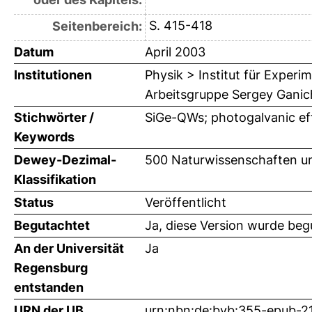
S. 415-418
Seitenbereich:
Datum
April 2003
Institutionen
Physik > Institut für Exper
Arbeitsgruppe Sergey Gani
Stichwörter /
SiGe-QWs; photogalvanic ef
Keywords
Dewey-Dezimal-
500 Naturwissenschaften u
Klassifikation
Status
Veröffentlicht
Begutachtet
Ja, diese Version wurde beg
An der Universität
Ja
Regensburg
entstanden
URN der UB
urn:nbn:de:bvb:355-epub-2