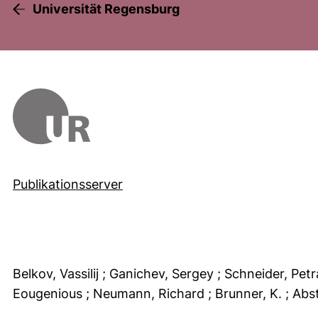
Universität Regensburg
Publikationsserver
Belkov, Vassilij
; Ganichev, Sergey
; Schneider, Pet
Eougenious
; Neumann, Richard
; Brunner, K.
; Abs