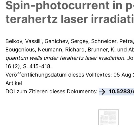
Spin-photocurrent in 
terahertz laser irradiat
Belkov, Vassilij
,
Ganichev, Sergey
,
Schneider, Petra
Eougenious
,
Neumann, Richard
,
Brunner, K.
und
Ab
quantum wells under terahertz laser irradiation.
Jou
16 (2), S. 415-418.
Veröffentlichungsdatum dieses Volltextes: 05 Aug
Artikel
DOI zum Zitieren dieses Dokuments:
10.5283/