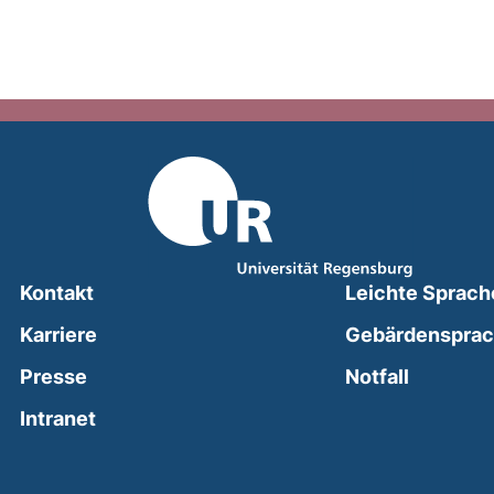
Kontakt
Leichte Sprach
Karriere
Gebärdenspra
(external
Presse
Notfall
(external link, opens in a new window)
Intranet