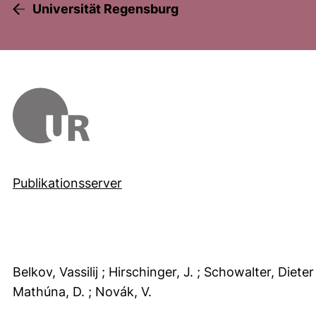
Universität Regensburg
Publikationsserver
Belkov, Vassilij
; Hirschinger, J.
; Schowalter, Diete
Mathúna, D.
; Novák, V.