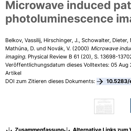
Microwave induced pat
photoluminescence im
Belkov, Vassilij
,
Hirschinger, J.
,
Schowalter, Dieter
,
Mathúna, D.
und
Novák, V.
(2000)
Microwave induc
imaging.
Physical Review B 61 (20), S. 13698-1370
Veröffentlichungsdatum dieses Volltextes: 05 Aug
Artikel
DOI zum Zitieren dieses Dokuments:
10.5283/
Zusammenfassung
Alternative Links zum 