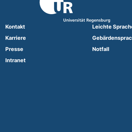
Kontakt
Leichte Sprach
Karriere
Gebärdenspra
(external
Presse
Notfall
(external link, opens in a new window)
Intranet