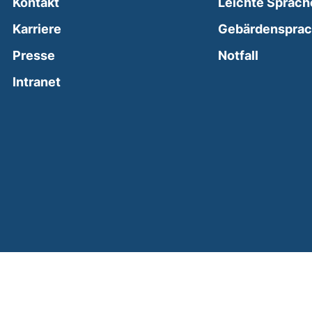
Kontakt
Leichte Sprach
Karriere
Gebärdenspra
(external
Presse
Notfall
(external link, opens in a new window)
Intranet