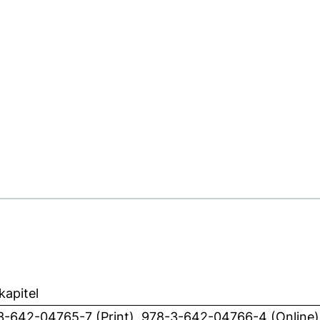
apitel
3-642-04765-7 (Print), 978-3-642-04766-4 (Online)