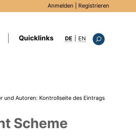
Anmelden
|
Registrieren
Quicklinks
: this page in Englis
DE
|
EN
Suchformular
er und Autoren:
Kontrollseite des Eintrags
ent Scheme