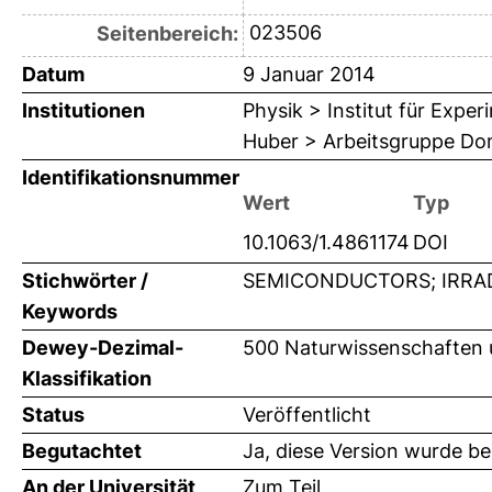
023506
Seitenbereich:
Datum
9 Januar 2014
Institutionen
Physik > Institut für Expe
Huber > Arbeitsgruppe Do
Identifikationsnummer
Wert
Typ
10.1063/1.4861174
DOI
Stichwörter /
SEMICONDUCTORS; IRRAD
Keywords
Dewey-Dezimal-
500 Naturwissenschaften 
Klassifikation
Status
Veröffentlicht
Begutachtet
Ja, diese Version wurde b
An der Universität
Zum Teil