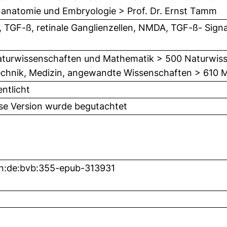
natomie und Embryologie > Prof. Dr. Ernst Tamm
 TGF-ß, retinale Ganglienzellen, NMDA, TGF-ß- Signa
turwissenschaften und Mathematik > 500 Naturwis
chnik, Medizin, angewandte Wissenschaften > 610 M
entlicht
ese Version wurde begutachtet
n:de:bvb:355-epub-313931