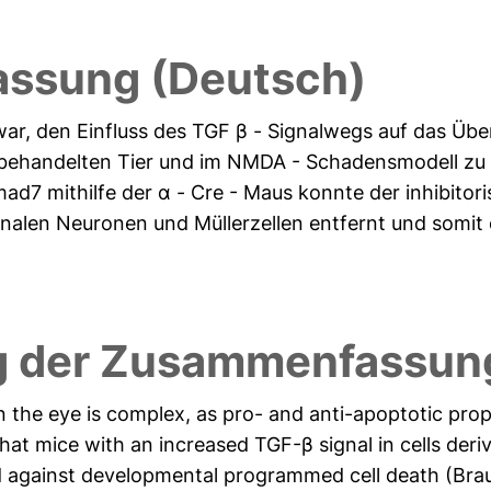
ssung (Deutsch)
 war, den Einfluss des TGF β - Signalwegs auf das Übe
nbehandelten Tier und im NMDA - Schadensmodell zu 
mad7 mithilfe der α - Cre - Maus konnte der inhibitor
nalen Neuronen und Müllerzellen entfernt und somit e
 der Zusammenfassung
in the eye is complex, as pro- and anti-apoptotic pro
at mice with an increased TGF-β signal in cells deriv
 against developmental programmed cell death (Braun