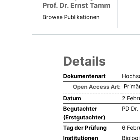
Prof. Dr. Ernst Tamm
Browse Publikationen
Details
Dokumentenart
Hochsc
Primär
Open Access Art:
Datum
2 Febr
Begutachter
PD Dr.
(Erstgutachter)
Tag der Prüfung
6 Febr
Institutionen
Biolog