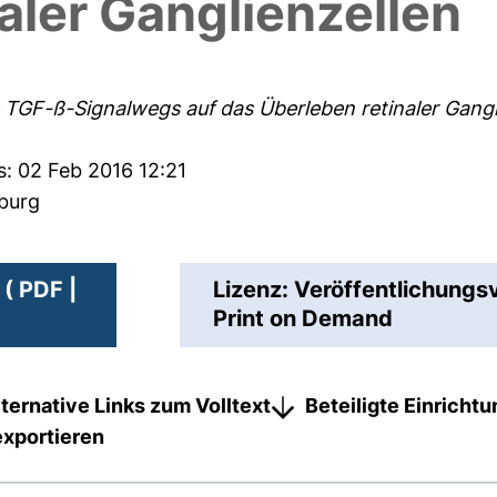
aler Ganglienzellen
s TGF-ß-Signalwegs auf das Überleben retinaler Gangl
s: 02 Feb 2016 12:21
sburg
( PDF |
Lizenz: Veröffentlichungs
Print on Demand
lternative Links zum Volltext
Beteiligte Einricht
exportieren