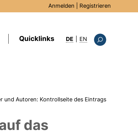
Anmelden
|
Registrieren
Quicklinks
: this page in Englis
DE
|
EN
Suchformular
er und Autoren:
Kontrollseite des Eintrags
auf das