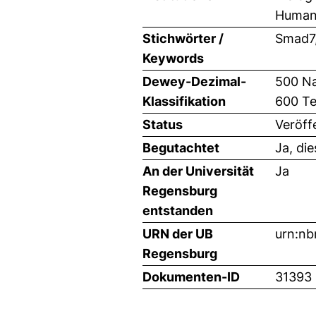
Humana
Stichwörter /
Smad7,
Keywords
Dewey-Dezimal-
500 Na
Klassifikation
600 Te
Status
Veröff
Begutachtet
Ja, di
An der Universität
Ja
Regensburg
entstanden
URN der UB
urn:nb
Regensburg
Dokumenten-ID
31393