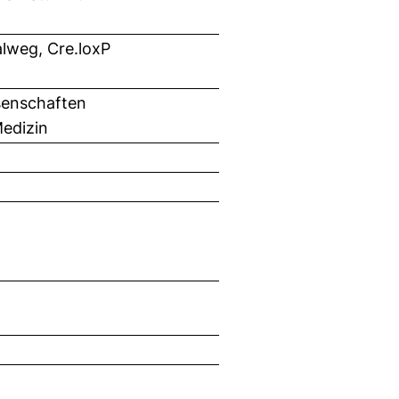
lweg, Cre.loxP
senschaften
edizin