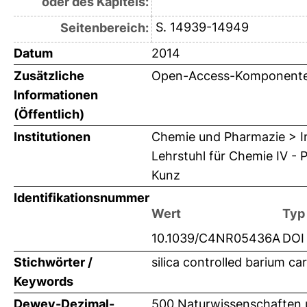
oder des Kapitels:
S. 14939-14949
Seitenbereich:
Datum
2014
Zusätzliche
Open-Access-Komponente a
Informationen
(Öffentlich)
Institutionen
Chemie und Pharmazie > In
Lehrstuhl für Chemie IV - 
Kunz
Identifikationsnummer
Wert
Typ
10.1039/C4NR05436A
DOI
Stichwörter /
silica controlled barium c
Keywords
Dewey-Dezimal-
500 Naturwissenschaften