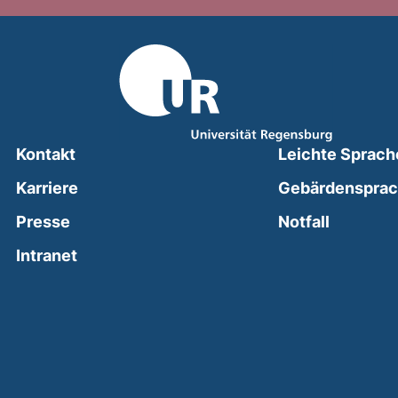
Kontakt
Leichte Sprach
Karriere
Gebärdenspra
(external
Presse
Notfall
(external link, opens in a new window)
Intranet