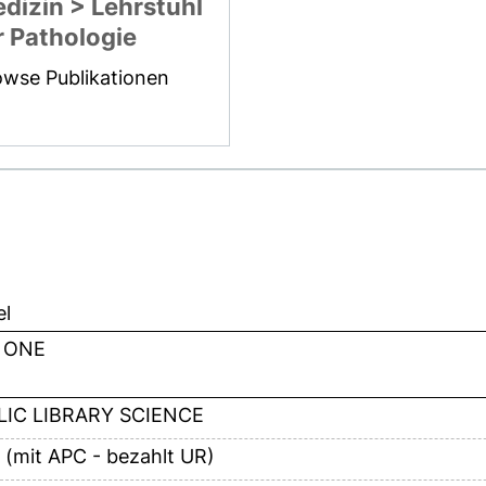
dizin > Lehrstuhl
r Pathologie
owse Publikationen
el
 ONE
LIC LIBRARY SCIENCE
 (mit APC - bezahlt UR)