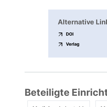
Alternative Lin
externer Link, ö
DOI
externer Link
Verlag
Beteiligte Einric