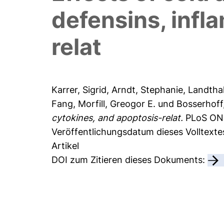
defensins, infl
relat
Karrer, Sigrid
,
Arndt, Stephanie
,
Landthal
Fang
,
Morfill, Greogor E.
und
Bosserhoff
cytokines, and apoptosis-relat.
PLoS ONE 
Veröffentlichungsdatum dieses Volltexte
Artikel
DOI zum Zitieren dieses Dokuments: