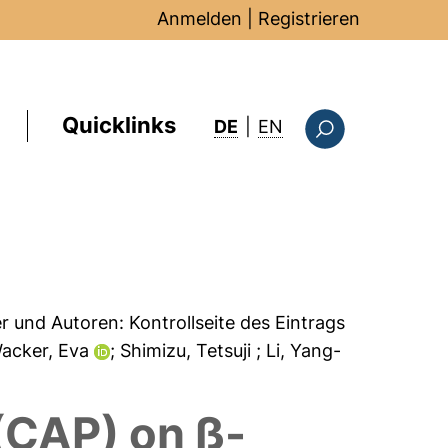
Anmelden
|
Registrieren
Quicklinks
: this page in Englis
DE
|
EN
Suchformular
er und Autoren:
Kontrollseite des Eintrags
Wacker, Eva
; Shimizu, Tetsuji
; Li, Yang-
(CAP) on ß-