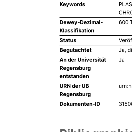
Keywords
PLAS
CHRO
Dewey-Dezimal-
600 
Klassifikation
Status
Veröf
Begutachtet
Ja, d
An der Universität
Ja
Regensburg
entstanden
URN der UB
urn:
Regensburg
Dokumenten-ID
3150