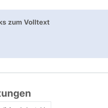
ks zum Volltext
ffnet neues Fenster
, öffnet neues Fenster
htungen