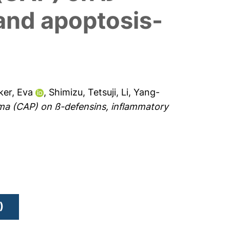
 and apoptosis-
er, Eva
,
Shimizu, Tetsuji
,
Li, Yang-
sma (CAP) on ß-defensins, inflammatory
)