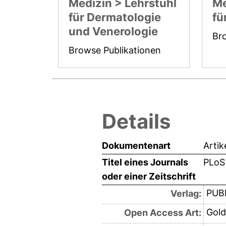
Medizin > Lehrstuhl
Me
für Dermatologie
fü
und Venerologie
Br
Browse Publikationen
Details
Dokumentenart
Artik
Titel eines Journals
PLoS
oder einer Zeitschrift
PUB
Verlag:
Gold
Open Access Art: