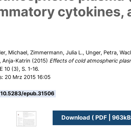
ammatory cytokines,
er, Michael
,
Zimmermann, Julia L.
,
Unger, Petra
,
Wack
, Anja-Katrin
(2015)
Effects of cold atmospheric pla
10 (3), S. 1-16.
s: 20 Mrz 2015 16:05
10.5283/epub.31506
Download ( PDF | 963kB