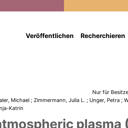
Direkt zum Inhalt
Veröffentlichen
Recherchieren
Nur für Besitz
aler, Michael
; Zimmermann, Julia L.
; Unger, Petra
; 
Anja-Katrin
 atmospheric plasma 