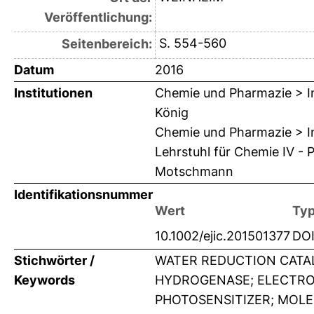
Veröffentlichung:
S. 554-560
Seitenbereich:
Datum
2016
Institutionen
Chemie und Pharmazie > In
König
Chemie und Pharmazie > In
Lehrstuhl für Chemie IV - 
Motschmann
Identifikationsnummer
Wert
Ty
10.1002/ejic.201501377
DO
Stichwörter /
WATER REDUCTION CATALY
Keywords
HYDROGENASE; ELECTRO
PHOTOSENSITIZER; MOLE