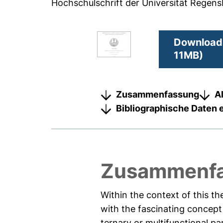
Hochschulschrift der Universität Regen
Download 
11MB)
Zusammenfassung
A
Bibliographische Daten 
Zusammenfa
Within the context of this th
with the fascinating concept
ternary or multifunctional pa