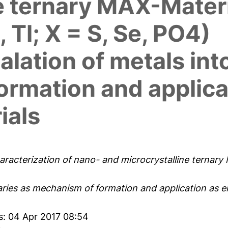
e ternary MAX-Materi
b, Tl; X = S, Se, PO4)
alation of metals int
rmation and applica
ials
racterization of nano- and microcrystalline ternary M
naries as mechanism of formation and application as e
s: 04 Apr 2017 08:54