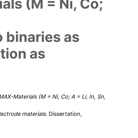
als (M = Ni, Co;
o binaries as
tion as
AX-Materials (M = Ni, Co; A = Li, In, Sn,
lectrode materials.
Dissertation,