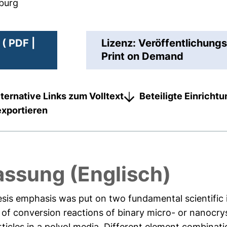
sburg
( PDF |
Lizenz: Veröffentlichungs
Print on Demand
lternative Links zum Volltext
Beteiligte Einricht
exportieren
ssung (Englisch)
esis emphasis was put on two fundamental scientific i
 of conversion reactions of binary micro- or nanocry
rticles in a polyol media. Different element combinati