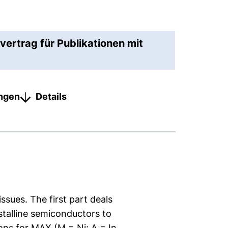
vertrag für Publikationen mit
ungen
Details
ssues. The first part deals
stalline semiconductors to
ons for MAX (M = Ni; A = In,