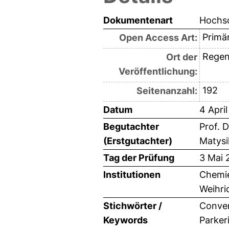
Dokumentenart
Hochsc
Primär
Open Access Art:
Regen
Ort der
Veröffentlichung:
192
Seitenanzahl:
Datum
4 Apri
Begutachter
Prof. 
(Erstgutachter)
Matysi
Tag der Prüfung
3 Mai 
Institutionen
Chemie
Weihri
Stichwörter /
Conver
Keywords
Parkeri