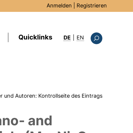
Anmelden
|
Registrieren
Quicklinks
: this page in Englis
DE
|
EN
Suchformular
er und Autoren:
Kontrollseite des Eintrags
ano- and