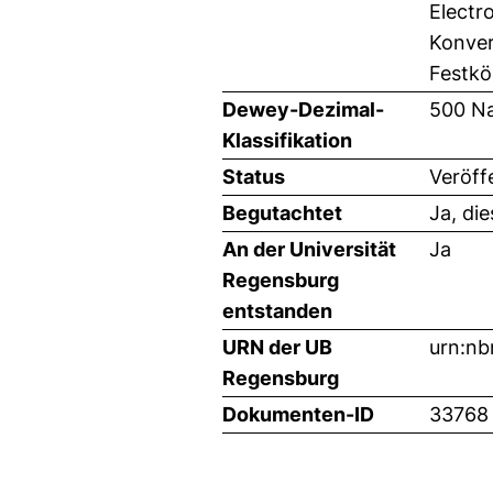
Electr
Konver
Festkö
Dewey-Dezimal-
500 Na
Klassifikation
Status
Veröff
Begutachtet
Ja, di
An der Universität
Ja
Regensburg
entstanden
URN der UB
urn:nb
Regensburg
Dokumenten-ID
33768