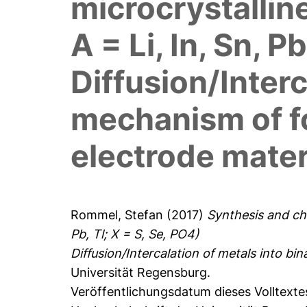
microcrystallin
A = Li, In, Sn, P
Diffusion/Interc
mechanism of fo
electrode mater
Rommel, Stefan
(2017)
Synthesis and cha
Pb, Tl; X = S, Se, PO4)
Diffusion/Intercalation of metals into bi
Universität Regensburg.
Veröffentlichungsdatum dieses Volltexte