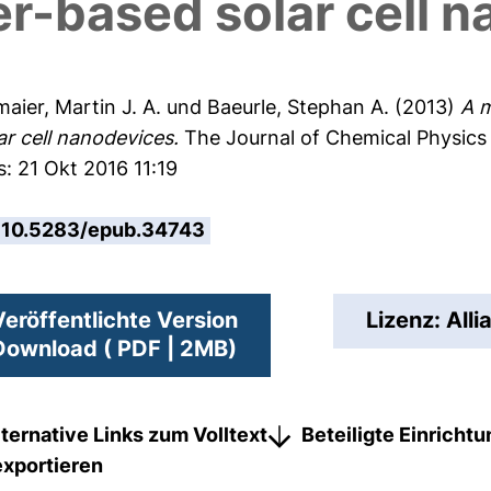
r-based solar cell 
maier, Martin J. A.
und
Baeurle, Stephan A.
(2013)
A m
r cell nanodevices.
The Journal of Chemical Physics
: 21 Okt 2016 11:19
10.5283/epub.34743
Veröffentlichte Version
Lizenz: Alli
Download ( PDF | 2MB)
lternative Links zum Volltext
Beteiligte Einricht
exportieren