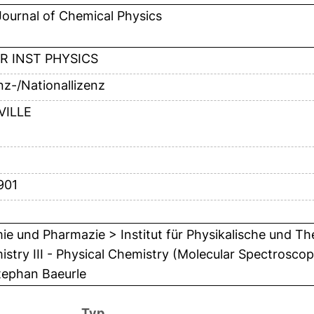
ournal of Chemical Physics
R INST PHYSICS
anz-/Nationallizenz
VILLE
901
e und Pharmazie > Institut für Physikalische und Th
stry III - Physical Chemistry (Molecular Spectrosc
tephan Baeurle
Typ