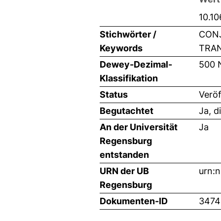
10.1
Stichwörter /
CONJ
Keywords
TRAN
Dewey-Dezimal-
500 
Klassifikation
Status
Veröf
Begutachtet
Ja, d
An der Universität
Ja
Regensburg
entstanden
URN der UB
urn:
Regensburg
Dokumenten-ID
3474