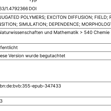
063/1.4792366
DOI
UGATED POLYMERS; EXCITON DIFFUSION; FIELD;
SITION; SIMULATION; DEPENDENCE; MORPHOLOGY
Naturwissenschaften und Mathematik > 540 Chemie
fentlicht
iese Version wurde begutachtet
nbn:de:bvb:355-epub-347433
3