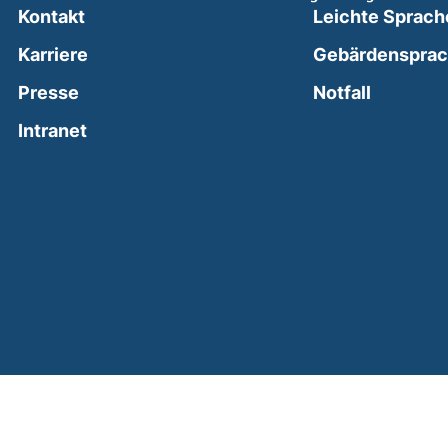
Kontakt
Leichte Sprach
Karriere
Gebärdenspra
(external
Presse
Notfall
(external link, opens in a new window)
Intranet