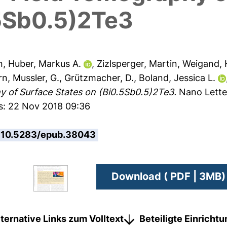
.5Sb0.5)2Te3
n
,
Huber, Markus A.
,
Zizlsperger, Martin
,
Weigand, 
rn
,
Mussler, G.
,
Grützmacher, D.
,
Boland, Jessica L.
 of Surface States on (Bi0.5Sb0.5)2Te3.
Nano Letter
es: 22 Nov 2018 09:36
10.5283/epub.38043
Download ( PDF | 3MB)
lternative Links zum Volltext
Beteiligte Einricht