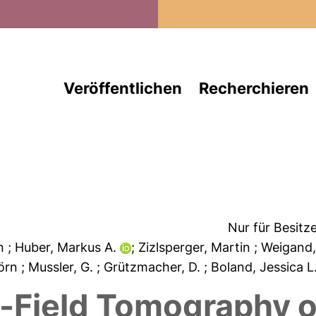
Direkt zum Inhalt
Veröffentlichen
Recherchieren
Nur für Besitz
an
; Huber, Markus A.
; Zizlsperger, Martin
; Weigand
Jörn
; Mussler, G.
; Grützmacher, D.
; Boland, Jessica L
-Field Tomography o