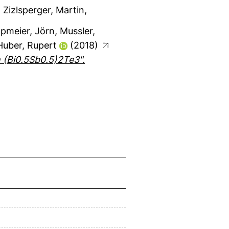
,
Zizlsperger, Martin
,
pmeier, Jörn
,
Mussler,
Huber, Rupert
(2018)
 (Bi0.5Sb0.5)2Te3".