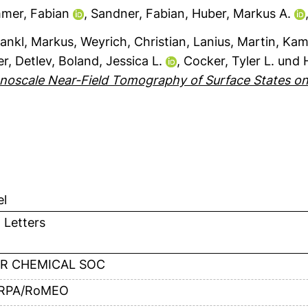
er, Fabian
,
Sandner, Fabian
,
Huber, Markus A.
lankl, Markus
,
Weyrich, Christian
,
Lanius, Martin
,
Kam
r, Detlev
,
Boland, Jessica L.
,
Cocker, Tyler L.
und
anoscale Near-Field Tomography of Surface States on
el
 Letters
R CHEMICAL SOC
RPA/RoMEO