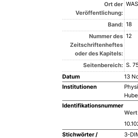
WAS
Ort der
Veröffentlichung:
18
Band:
12
Nummer des
Zeitschriftenheftes
oder des Kapitels:
S. 7
Seitenbereich:
Datum
13 N
Institutionen
Physi
Hube
Identifikationsnummer
Wert
10.1
Stichwörter /
3-DI