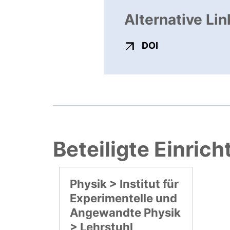
Alternative Lin
externer Link, ö
DOI
Beteiligte Einric
Physik > Institut für
Experimentelle und
Angewandte Physik
> Lehrstuhl