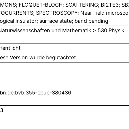
MONS; FLOQUET-BLOCH; SCATTERING; BI2TE3; SB2
OCURRENTS; SPECTROSCOPY; Near-field microsco
ogical insulator; surface state; band bending
Naturwissenschaften und Mathematik > 530 Physik
fentlicht
iese Version wurde begutachtet
nbn:de:bvb:355-epub-380436
3