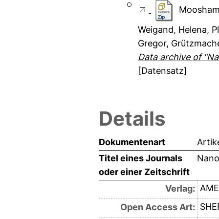
Mooshamm
Weigand, Helena
,
P
Gregor
,
Grützmache
Data archive of "N
[Datensatz]
Details
Dokumentenart
Artik
Titel eines Journals
Nano
oder einer Zeitschrift
AME
Verlag:
SHE
Open Access Art: