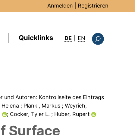
Anmelden
|
Registrieren
Quicklinks
: this page in Englis
DE
|
EN
Suchformular
er und Autoren:
Kontrollseite des Eintrags
, Helena
; Plankl, Markus
; Weyrich,
.
; Cocker, Tyler L.
; Huber, Rupert
f Surface