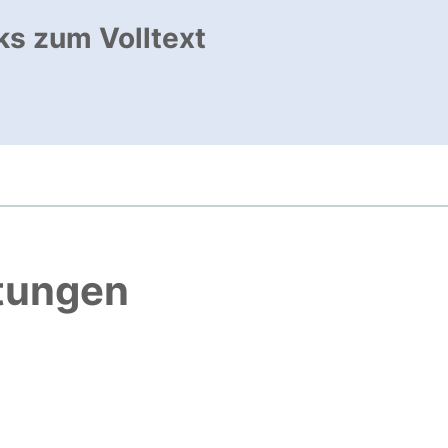
ks zum Volltext
ffnet neues Fenster
htungen