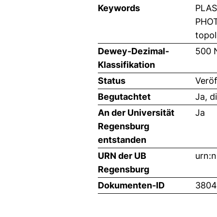
Keywords
PLAS
PHOT
topol
Dewey-Dezimal-
500 
Klassifikation
Status
Veröf
Begutachtet
Ja, d
An der Universität
Ja
Regensburg
entstanden
URN der UB
urn:
Regensburg
Dokumenten-ID
3804