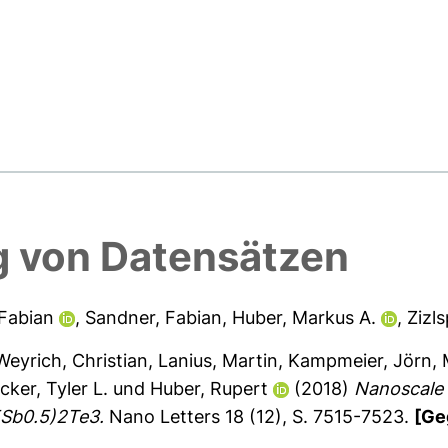
 von Datensätzen
Fabian
,
Sandner, Fabian
,
Huber, Markus A.
,
Zizl
Weyrich, Christian
,
Lanius, Martin
,
Kampmeier, Jörn
,
cker, Tyler L.
und
Huber, Rupert
(2018)
Nanoscale 
5Sb0.5)2Te3.
Nano Letters 18 (12), S. 7515-7523.
[Ge