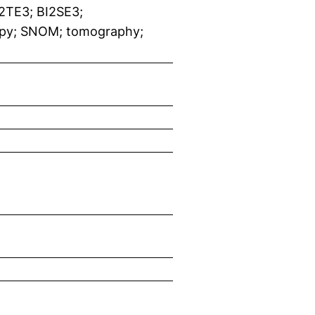
TE3; BI2SE3;
py; SNOM; tomography;