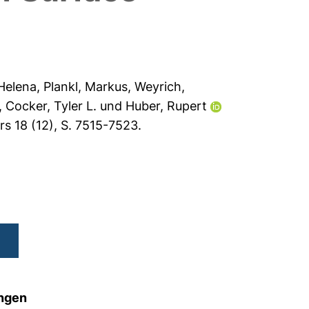
Helena
,
Plankl, Markus
,
Weyrich,
,
Cocker, Tyler L.
und
Huber, Rupert
s 18 (12), S. 7515-7523.
ungen