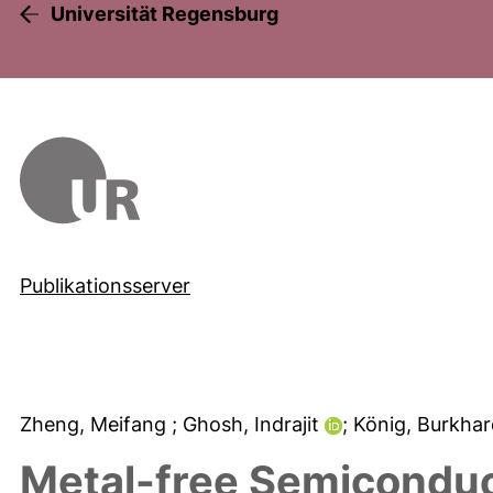
Universität Regensburg
Publikationsserver
Zheng, Meifang
; Ghosh, Indrajit
; König, Burkha
Metal-free Semiconduct