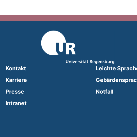
Kontakt
Leichte Sprach
Karriere
Gebärdenspra
(external
Presse
Notfall
(external link, opens in a new window)
Intranet