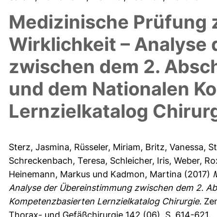
Medizinische Prüfung
Wirklichkeit – Analys
zwischen dem 2. Abschn
und dem Nationalen K
Lernzielkatalog Chirur
Sterz, Jasmina
,
Rüsseler, Miriam
,
Britz, Vanessa
,
St
Schreckenbach, Teresa
,
Schleicher, Iris
,
Weber, Ro
Heinemann, Markus
und
Kadmon, Martina
(2017)
M
Analyse der Übereinstimmung zwischen dem 2. Abs
Kompetenzbasierten Lernzielkatalog Chirurgie.
Zent
Thorax- und Gefäßchirurgie 142 (06), S. 614-621.