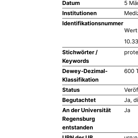
Datum
5 Mä
Institutionen
Mediz
Identifikationsnummer
Wert
10.3
Stichwörter /
prote
Keywords
Dewey-Dezimal-
600 
Klassifikation
Status
Veröf
Begutachtet
Ja, d
An der Universität
Ja
Regensburg
entstanden
URN der UB
urn: