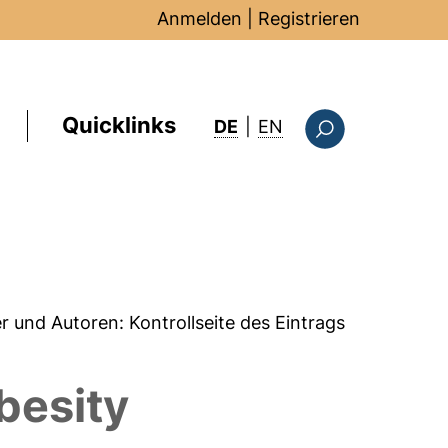
Anmelden
|
Registrieren
Quicklinks
: this page in Englis
DE
|
EN
Suchformular
er und Autoren:
Kontrollseite des Eintrags
besity