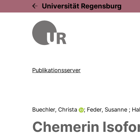
Universität Regensburg
Publikationsserver
Buechler, Christa
; Feder, Susanne
; Ha
Chemerin Isofor