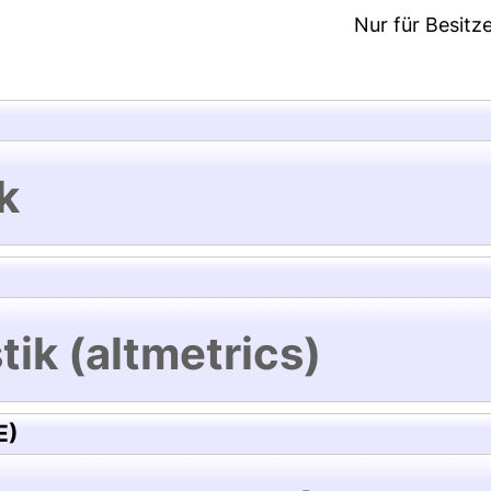
Nur für Besitz
k
tik (altmetrics)
E)