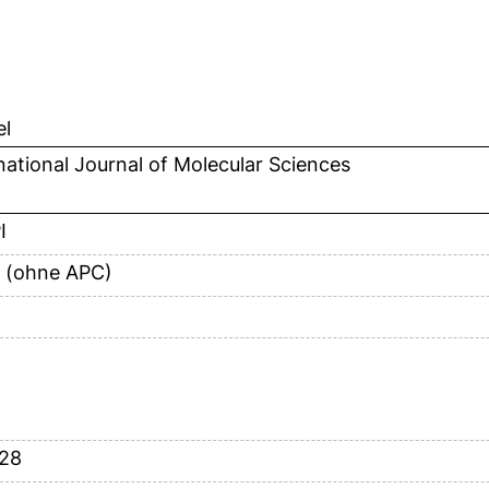
el
national Journal of Molecular Sciences
I
 (ohne APC)
128