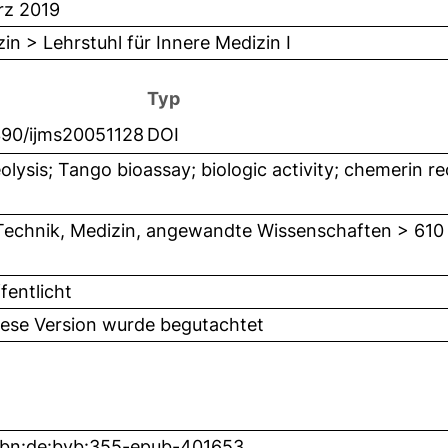
rz 2019
in > Lehrstuhl für Innere Medizin I
Typ
390/ijms20051128
DOI
olysis; Tango bioassay; biologic activity; chemerin r
Technik, Medizin, angewandte Wissenschaften > 610
fentlicht
iese Version wurde begutachtet
nbn:de:bvb:355-epub-401653