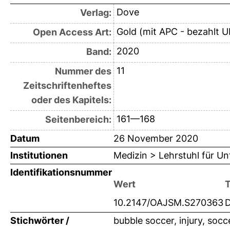
Dove
Verlag:
Gold (mit APC - bezahlt U
Open Access Art:
2020
Band:
11
Nummer des
Zeitschriftenheftes
oder des Kapitels:
161—168
Seitenbereich:
Datum
26 November 2020
Institutionen
Medizin > Lehrstuhl für Unf
Identifikationsnummer
Wert
10.2147/OAJSM.S270363
Stichwörter /
bubble soccer, injury, socce