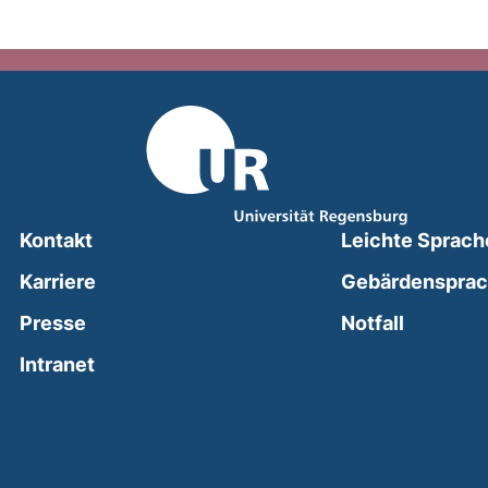
Kontakt
Leichte Sprach
Karriere
Gebärdenspra
(external
Presse
Notfall
(external link, opens in a new window)
Intranet