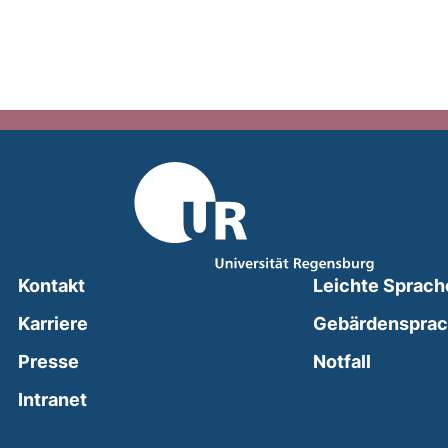
Kontakt
Leichte Sprach
Karriere
Gebärdenspra
(external
Presse
Notfall
(external link, opens in a new window)
Intranet