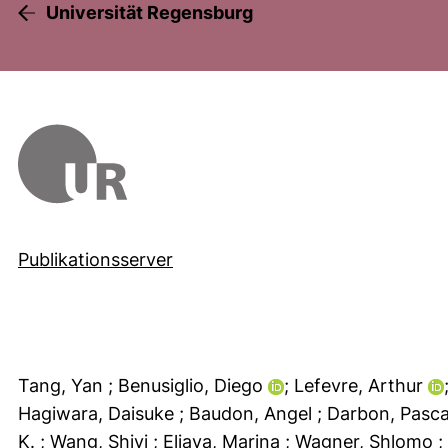
Universität Regensburg
Publikationsserver
Tang, Yan
; Benusiglio, Diego
; Lefevre, Arthur
Hagiwara, Daisuke
; Baudon, Angel
; Darbon, Pasc
K.
; Wang, Shiyi
; Eliava, Marina
; Wagner, Shlomo
;