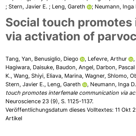
; Stern, Javier E.
; Leng, Gareth
; Neumann, Inga
Social touch promotes
via activation of parvo
Tang, Yan
,
Benusiglio, Diego
,
Lefevre, Arthur
Hagiwara, Daisuke
,
Baudon, Angel
,
Darbon, Pascal
K.
,
Wang, Shiyi
,
Eliava, Marina
,
Wagner, Shlomo
,
Ob
Stern, Javier E.
,
Leng, Gareth
,
Neumann, Inga D.
touch promotes interfemale communication via acti
Neuroscience 23 (9), S. 1125-1137.
Veröffentlichungsdatum dieses Volltextes: 11 Okt 
Artikel