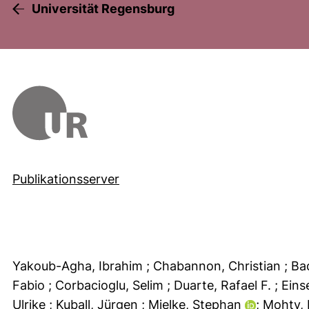
Universität Regensburg
Publikationsserver
Yakoub-Agha, Ibrahim
; Chabannon, Christian
; Ba
Fabio
; Corbacioglu, Selim
; Duarte, Rafael F.
; Ein
Ulrike
; Kuball, Jürgen
; Mielke, Stephan
; Mohty