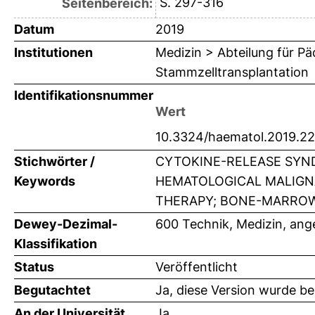
S. 297-316
Seitenbereich:
Datum
2019
Institutionen
Medizin > Abteilung für P
Stammzelltransplantation
Identifikationsnummer
Wert
10.3324/haematol.2019.2
Stichwörter /
CYTOKINE-RELEASE SYN
Keywords
HEMATOLOGICAL MALIGNA
THERAPY; BONE-MARROW;
Dewey-Dezimal-
600 Technik, Medizin, an
Klassifikation
Status
Veröffentlicht
Begutachtet
Ja, diese Version wurde b
An der Universität
Ja