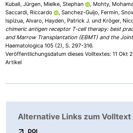
Kuball, Jürgen
,
Mielke, Stephan
,
Mohty, Moham
Saccardi, Riccardo
,
Sanchez-Guijo, Fermin
,
Snow
Ispizua, Alvaro
,
Hayden, Patrick J.
und
Kröger, Nic
chimeric antigen receptor T-cell therapy: best pr
and Marrow Transplantation (EBMT) and the Joint
Haematologica 105 (2), S. 297-316.
Veröffentlichungsdatum dieses Volltextes: 11 Okt 
Artikel
Alternative Links zum Volltext
externer Link, öffnet neues Fenster
DOI