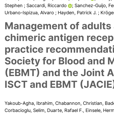
Stephen
; Saccardi, Riccardo
; Sanchez-Guijo, F
Urbano-Ispizua, Alvaro
; Hayden, Patrick J.
; Kröge
Management of adults 
chimeric antigen recept
practice recommendati
Society for Blood and 
(EBMT) and the Joint A
ISCT and EBMT (JACIE
Yakoub-Agha, Ibrahim
,
Chabannon, Christian
,
Bade
Corbacioglu, Selim
,
Duarte, Rafael F.
,
Einsele, Her