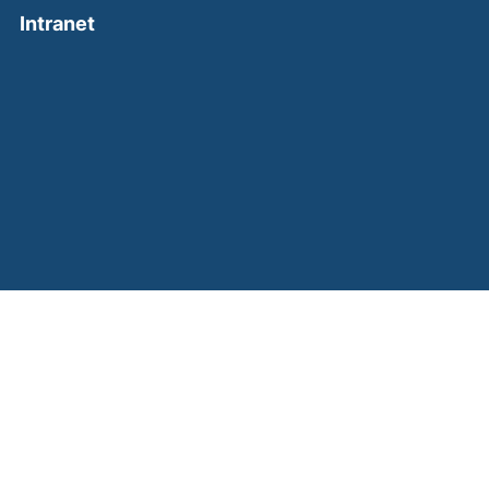
(external link, opens in a new window)
Intranet