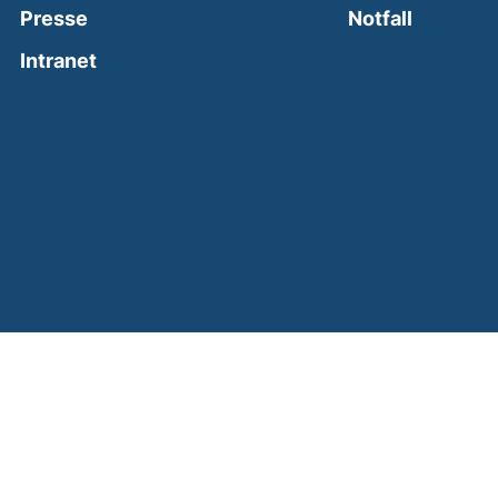
(external
Presse
Notfall
(external link, opens in a new window)
Intranet