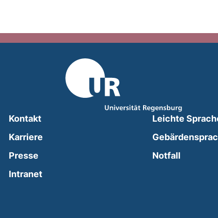
Kontakt
Leichte Sprach
Karriere
Gebärdenspra
(external
Presse
Notfall
(external link, opens in a new window)
Intranet