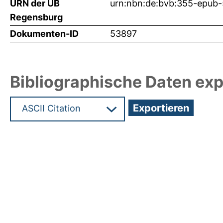
URN der UB
urn:nbn:de:bvb:355-epub
Regensburg
Dokumenten-ID
53897
Bibliographische Daten exp
Hochladedatum:06 Mrz 2023 15:32/Metadaten zu