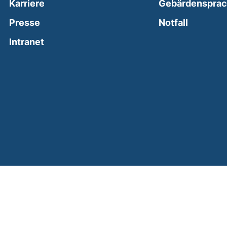
Karriere
Gebärdenspra
(external
Presse
Notfall
(external link, opens in a new window)
Intranet