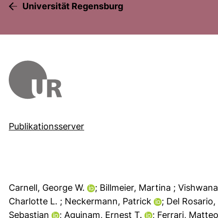
Universität Regensburg
Publikationsserver
Carnell, George W.
; Billmeier, Martina
; Vishwan
Charlotte L.
; Neckermann, Patrick
; Del Rosario
Sebastian
; Aguinam, Ernest T.
; Ferrari, Matte