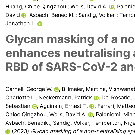
Huang, Chloe Qingzhou
; Wells, David A.
; Palon
David
; Asbach, Benedikt
; Sandig, Volker
; Temp
Jonathan L.
Glycan masking of a no
enhances neutralising 
RBD of SARS-CoV-2 and
Carnell, George W.
,
Billmeier, Martina
,
Vishwanat
Charlotte L.
,
Neckermann, Patrick
,
Del Rosario,
Sebastian
,
Aguinam, Ernest T.
,
Ferrari, Matte
Chloe Qingzhou
,
Wells, David A.
,
Paloniemi, Min
Asbach, Benedikt
,
Sandig, Volker
,
Temperton, Nige
(2023)
Glycan masking of a non-neutralising epi