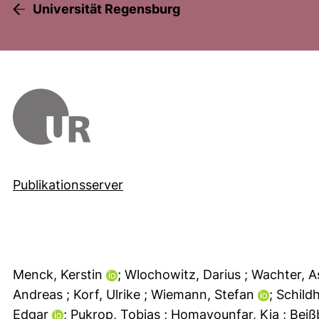
Universität Regensburg
Publikationsserver
Menck, Kerstin
; Wlochowitz, Darius
; Wachter, A
Andreas
; Korf, Ulrike
; Wiemann, Stefan
; Schild
Edgar
; Pukrop, Tobias
; Homayounfar, Kia
; Bei