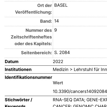
BASEL
Ort der
Veröffentlichung:
14
Band:
9
Nummer des
Zeitschriftenheftes
oder des Kapitels:
S. 2084
Seitenbereich:
Datum
2022
Institutionen
Medizin > Lehrstuhl für In
Identifikationsnummer
Wert
10.3390/cancers1409208
Stichwörter /
RNA-SEQ DATA; GENE-EX
Keywords
CANCER; GENOMIC CHAR