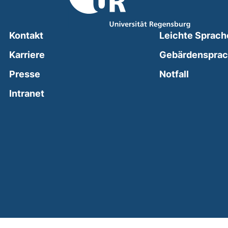
Kontakt
Leichte Sprach
Karriere
Gebärdenspra
(external
Presse
Notfall
(external link, opens in a new window)
Intranet