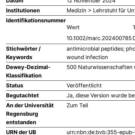
Datum
12 November 2024
Institutionen
Medizin > Lehrstuhl für Unf
Identifikationsnummer
Wert
10.1002/marc.202400785
Stichwörter /
antimicrobial peptides; ph
Keywords
wound infection
Dewey-Dezimal-
500 Naturwissenschaften 
Klassifikation
Status
Veröffentlicht
Begutachtet
Ja, diese Version wurde b
An der Universität
Zum Teil
Regensburg
entstanden
URN der UB
urn:nbn:de:bvb:355-epub