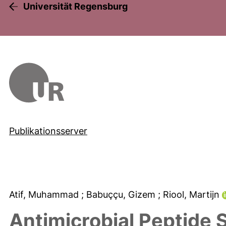
Universität Regensburg
Publikationsserver
Atif, Muhammad
; Babuççu, Gizem
; Riool, Martijn
Antimicrobial Peptide