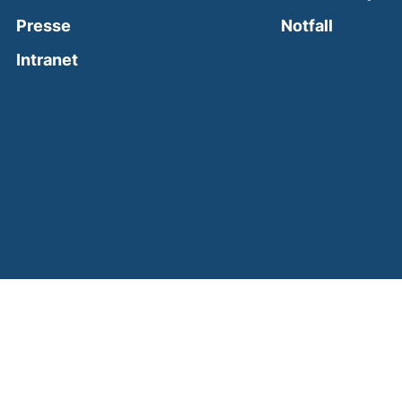
(external
Presse
Notfall
(external link, opens in a new window)
Intranet