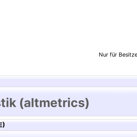
8:08/Metadaten zuletzt geändert: 19 Dez 2024 08:
Nur für Besitz
tik (altmetrics)
E)