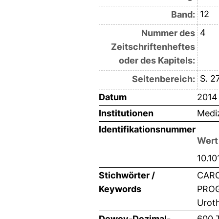
12
Band:
4
Nummer des
Zeitschriftenheftes
oder des Kapitels:
S. 2
Seitenbereich:
Datum
2014
Institutionen
Mediz
Identifikationsnummer
Wert
10.10
Stichwörter /
CARC
Keywords
PROGN
Uroth
Dewey-Dezimal-
600 