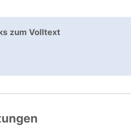
ks zum Volltext
ffnet neues Fenster
, öffnet neues Fenster
htungen