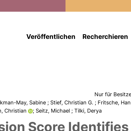
Direkt zum Inhalt
Veröffentlichen
Recherchieren
Nur für Besitz
okman-May, Sabine
; Stief, Christian G.
; Fritsche, Ha
ch, Christian
; Seitz, Michael
; Tilki, Derya
on Score Identifies 