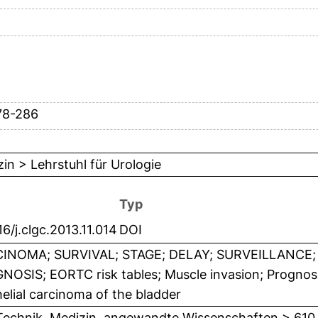
78-286
in > Lehrstuhl für Urologie
Typ
16/j.clgc.2013.11.014
DOI
INOMA; SURVIVAL; STAGE; DELAY; SURVEILLANCE;
OSIS; EORTC risk tables; Muscle invasion; Prognosis;
elial carcinoma of the bladder
Technik, Medizin, angewandte Wissenschaften > 610