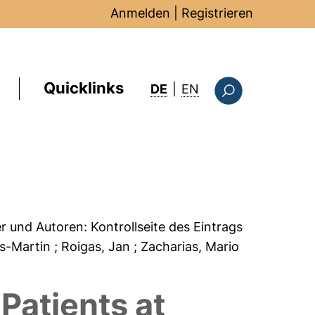
Anmelden
|
Registrieren
Quicklinks
: this page in Englis
DE
|
EN
Suchformular
er und Autoren:
Kontrollseite des Eintrags
ns-Martin
; Roigas, Jan
; Zacharias, Mario
Patients at