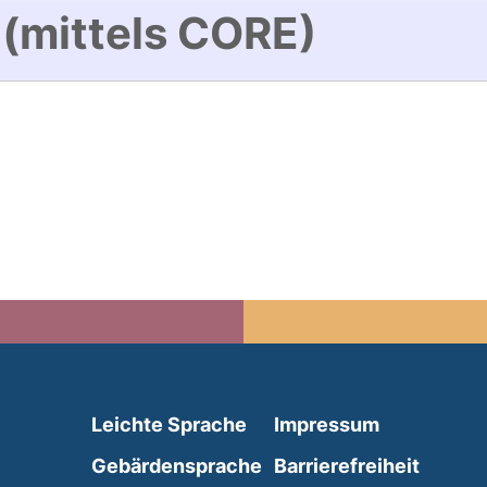
 (mittels CORE)
(external link, opens in 
Leichte Sprache
Impressum
(external link, opens i
Gebärdensprache
Barrierefreiheit