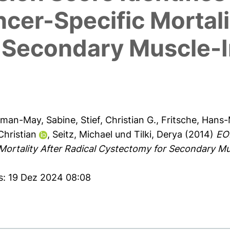
ncer-Specific Mortali
 Secondary Muscle-I
man-May, Sabine
,
Stief, Christian G.
,
Fritsche, Hans-
 Christian
,
Seitz, Michael
und
Tilki, Derya
(2014)
EOR
c Mortality After Radical Cystectomy for Secondary M
es: 19 Dez 2024 08:08