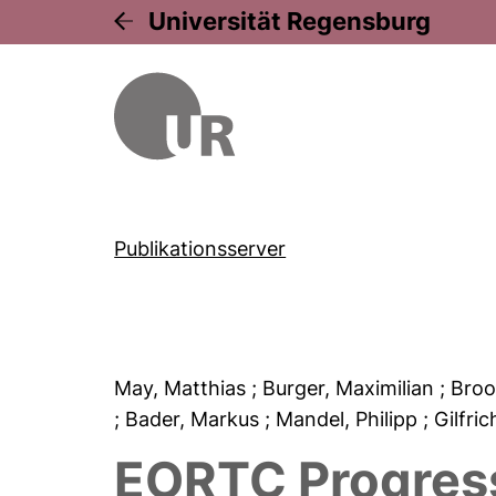
Universität Regensburg
Publikationsserver
May, Matthias
; Burger, Maximilian
; Bro
; Bader, Markus
; Mandel, Philipp
; Gilfri
EORTC Progressi