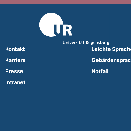
Kontakt
Leichte Sprach
Karriere
Gebärdenspra
(external
Presse
Notfall
(external link, opens in a new window)
Intranet