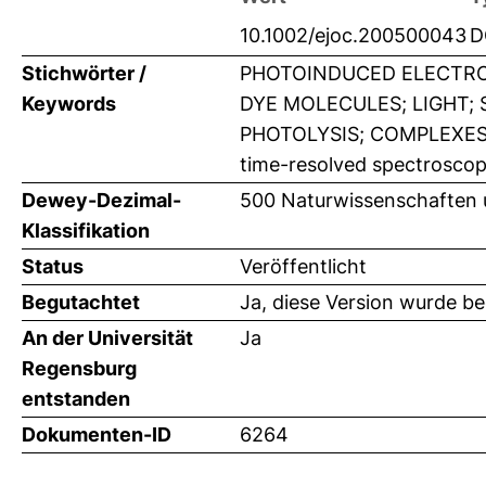
10.1002/ejoc.200500043
D
Stichwörter /
PHOTOINDUCED ELECTRON
Keywords
DYE MOLECULES; LIGHT;
PHOTOLYSIS; COMPLEXES; ph
time-resolved spectrosco
Dewey-Dezimal-
500 Naturwissenschaften
Klassifikation
Status
Veröffentlicht
Begutachtet
Ja, diese Version wurde b
An der Universität
Ja
Regensburg
entstanden
Dokumenten-ID
6264