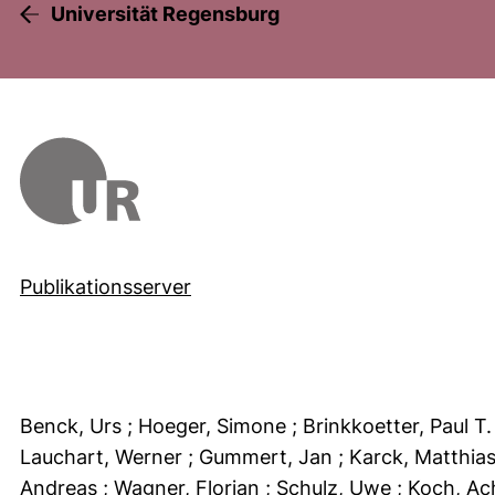
Universität Regensburg
Publikationsserver
Benck, Urs
; Hoeger, Simone
; Brinkkoetter, Paul T
Lauchart, Werner
; Gummert, Jan
; Karck, Matthia
Andreas
; Wagner, Florian
; Schulz, Uwe
; Koch, A