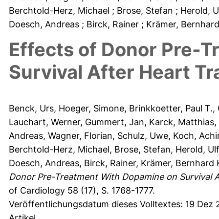
Berchtold-Herz, Michael
; Brose, Stefan
; Herold, U
Doesch, Andreas
; Birck, Rainer
; Krämer, Bernhar
Effects of Donor Pre-
Survival After Heart T
Benck, Urs
,
Hoeger, Simone
,
Brinkkoetter, Paul T.
,
Lauchart, Werner
,
Gummert, Jan
,
Karck, Matthias
,
Andreas
,
Wagner, Florian
,
Schulz, Uwe
,
Koch, Ach
Berchtold-Herz, Michael
,
Brose, Stefan
,
Herold, Ulf
Doesch, Andreas
,
Birck, Rainer
,
Krämer, Bernhard 
Donor Pre-Treatment With Dopamine on Survival Af
of Cardiology 58 (17), S. 1768-1777.
Veröffentlichungsdatum dieses Volltextes: 19 Dez 
Artikel