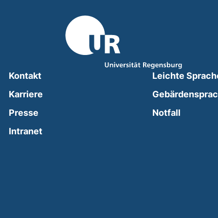
Kontakt
Leichte Sprach
Karriere
Gebärdenspra
(external
Presse
Notfall
(external link, opens in a new window)
Intranet