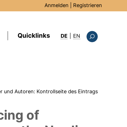
Anmelden
|
Registrieren
Quicklinks
: this page in Englis
DE
|
EN
Suchformular
er und Autoren:
Kontrollseite des Eintrags
cing of