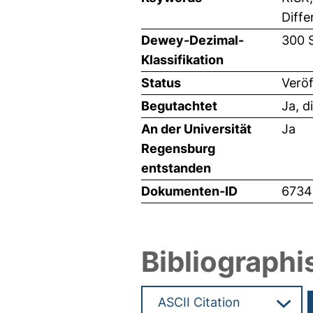
Diffe
Dewey-Dezimal-
300 
Klassifikation
Status
Veröf
Begutachtet
Ja, d
An der Universität
Ja
Regensburg
entstanden
Dokumenten-ID
6734
Bibliographi