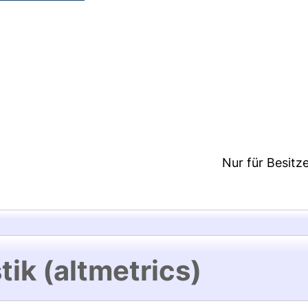
2:10/Metadaten zuletzt geändert: 19 Dez 2024 12:1
Nur für Besitz
tik (altmetrics)