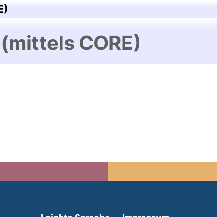
E)
 (mittels CORE)
(external link, opens in 