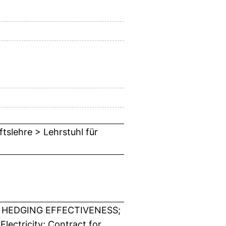
tslehre > Lehrstuhl für
 HEDGING EFFECTIVENESS;
ctricity; Contract for