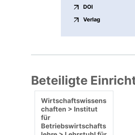
externer Link, ö
DOI
externer Link
Verlag
Beteiligte Einric
Wirtschaftswissens
chaften > Institut
für
Betriebswirtschafts
lehre > Lehrstuhl für