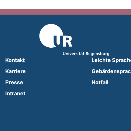
Kontakt
Leichte Sprach
Karriere
Gebärdenspra
(external
Presse
Notfall
(external link, opens in a new window)
Intranet