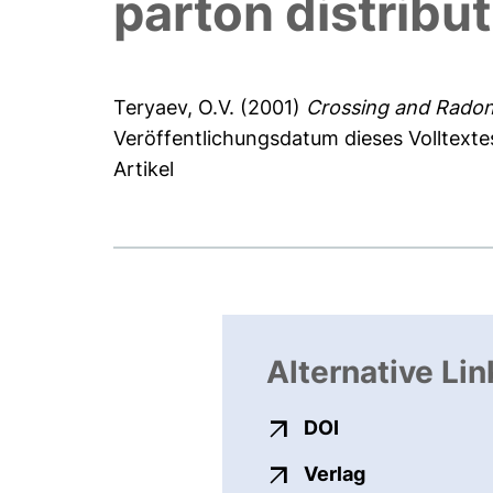
parton distribu
Teryaev, O.V.
(2001)
Crossing and Radon 
Veröffentlichungsdatum dieses Volltexte
Artikel
Alternative Lin
externer Link, ö
DOI
externer Link
Verlag