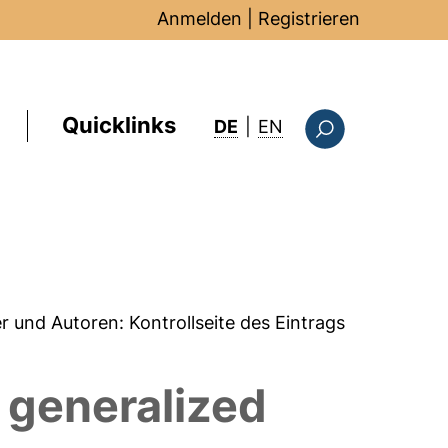
Anmelden
|
Registrieren
Quicklinks
: this page in Englis
DE
|
EN
Suchformular
er und Autoren:
Kontrollseite des Eintrags
 generalized