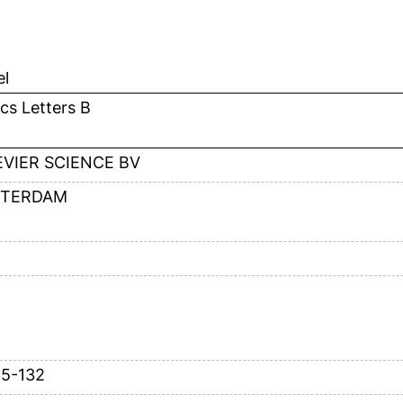
el
cs Letters B
EVIER SCIENCE BV
TERDAM
25-132