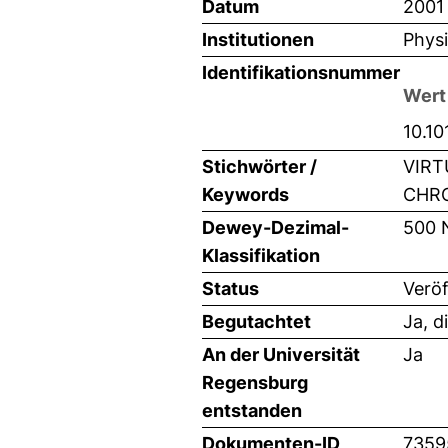
Datum
2001
Institutionen
Physi
Identifikationsnummer
Wert
10.1
Stichwörter /
VIRT
Keywords
CHRO
Dewey-Dezimal-
500 
Klassifikation
Status
Veröf
Begutachtet
Ja, d
An der Universität
Ja
Regensburg
entstanden
Dokumenten-ID
7359