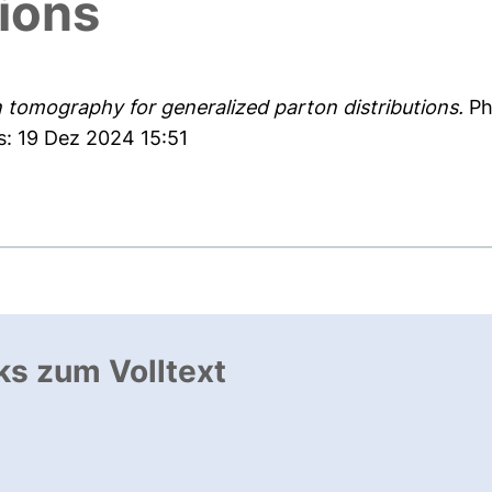
tions
tomography for generalized parton distributions.
Phy
s: 19 Dez 2024 15:51
ks zum Volltext
ffnet neues Fenster
, öffnet neues Fenster