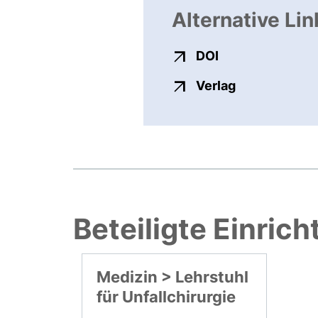
Alternative Lin
externer Link, ö
DOI
externer Link
Verlag
Beteiligte Einric
Medizin > Lehrstuhl
für Unfallchirurgie