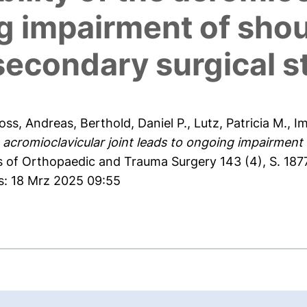
g impairment of shou
secondary surgical st
oss, Andreas
,
Berthold, Daniel P.
,
Lutz, Patricia M.
,
Im
he acromioclavicular joint leads to ongoing impairment
 of Orthopaedic and Trauma Surgery 143 (4), S. 187
s: 18 Mrz 2025 09:55