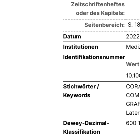
Zeitschriftenheftes
oder des Kapitels:
S. 1
Seitenbereich:
Datum
2022
Institutionen
Mediz
Identifikationsnummer
Wert
10.1
Stichwörter /
CORA
Keywords
COMP
GRAFT
Later
Dewey-Dezimal-
600 
Klassifikation