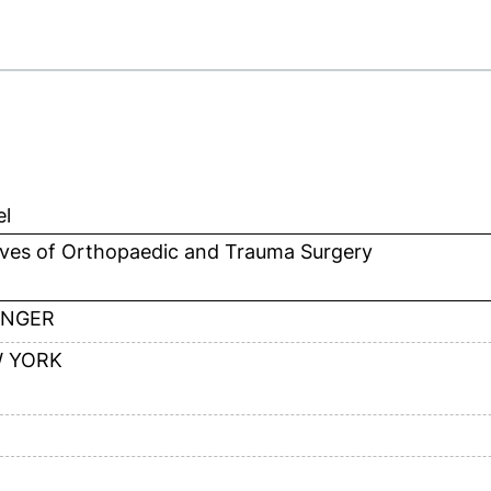
el
ives of Orthopaedic and Trauma Surgery
INGER
 YORK