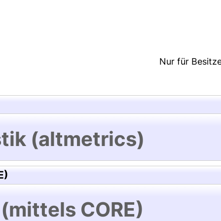
9:55/Metadaten zuletzt geändert: 18 Mrz 2025 09:
Nur für Besitz
tik (altmetrics)
E)
 (mittels CORE)