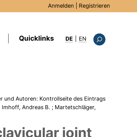
Anmelden
|
Registrieren
Quicklinks
: this page in Englis
DE
|
EN
Suchformular
er und Autoren:
Kontrollseite des Eintrags
; Imhoff, Andreas B.
; Martetschläger,
lavicular joint