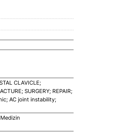
TAL CLAVICLE;
RACTURE; SURGERY; REPAIR;
c; AC joint instability;
 Medizin