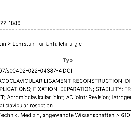
877-1886
in > Lehrstuhl für Unfallchirurgie
Typ
007/s00402-022-04387-4
DOI
COCLAVICULAR LIGAMENT RECONSTRUCTION; DIS
LICATIONS; FIXATION; SEPARATION; STABILITY; F
; Acromioclavicular joint; AC joint; Revision; Iatrogeni
al clavicular resection
Technik, Medizin, angewandte Wissenschaften > 610