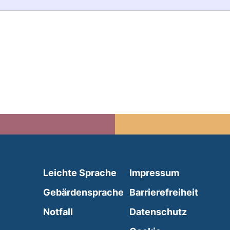
(external link, opens in 
Leichte Sprache
Impressum
(external link, opens i
Gebärdensprache
Barrierefreiheit
(external link, opens in a new wind
Notfall
Datenschutz