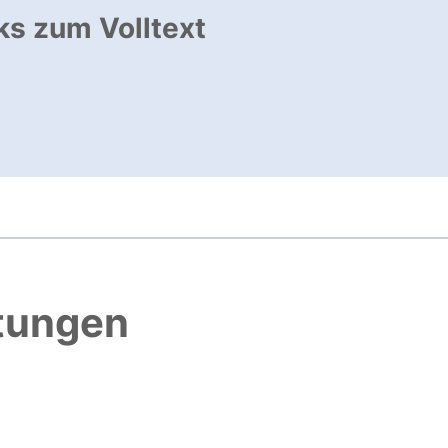
ks zum Volltext
ffnet neues Fenster
, öffnet neues Fenster
htungen