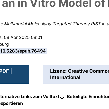
 an in Vitro Model o
e Multimodal Molecularly Targeted Therapy RIST in a
s: 08 Apr 2025 08:01
sburg
10.5283/epub.76494
PDF |
Lizenz: Creative Comm
International
lternative Links zum Volltext
Beteiligte Einricht
exportieren