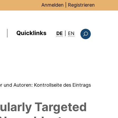
Anmelden
|
Registrieren
Quicklinks
: this page in Englis
DE
|
EN
Suchformular
er und Autoren:
Kontrollseite des Eintrags
ularly Targeted