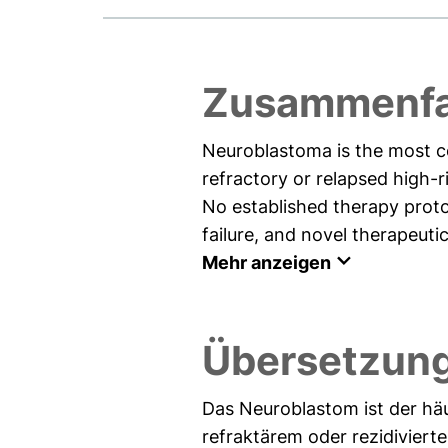
Zusammenfa
Neuroblastoma is the most co
refractory or relapsed high-
No established therapy protoc
failure, and novel therapeuti
Mehr anzeigen
Übersetzun
Das Neuroblastom ist der häu
refraktärem oder rezidiviert