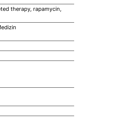
eted therapy, rapamycin,
edizin