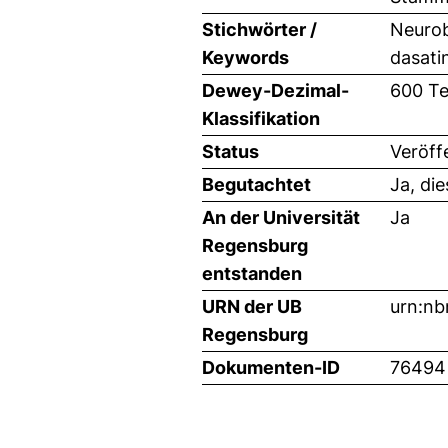
Stichwörter /
Neurob
Keywords
dasati
Dewey-Dezimal-
600 Te
Klassifikation
Status
Veröff
Begutachtet
Ja, di
An der Universität
Ja
Regensburg
entstanden
URN der UB
urn:n
Regensburg
Dokumenten-ID
76494