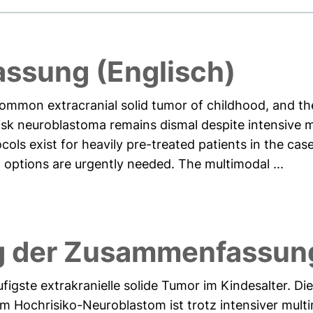
ssung (Englisch)
mmon extracranial solid tumor of childhood, and the
risk neuroblastoma remains dismal despite intensive 
ols exist for heavily pre-treated patients in the cas
c options are urgently needed. The multimodal ...
g der Zusammenfassung
figste extrakranielle solide Tumor im Kindesalter. Di
em Hochrisiko-Neuroblastom ist trotz intensiver mul