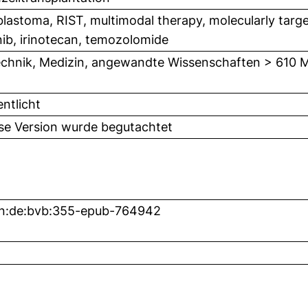
lastoma, RIST, multimodal therapy, molecularly targ
nib, irinotecan, temozolomide
chnik, Medizin, angewandte Wissenschaften > 610 M
entlicht
ese Version wurde begutachtet
bn:de:bvb:355-epub-764942