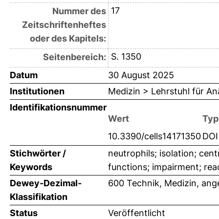
17
Nummer des
Zeitschriftenheftes
oder des Kapitels:
S. 1350
Seitenbereich:
Datum
30 August 2025
Institutionen
Medizin > Lehrstuhl für An
Identifikationsnummer
Wert
Typ
10.3390/cells14171350
DOI
Stichwörter /
neutrophils; isolation; cen
Keywords
functions; impairment; rea
Dewey-Dezimal-
600 Technik, Medizin, an
Klassifikation
Status
Veröffentlicht