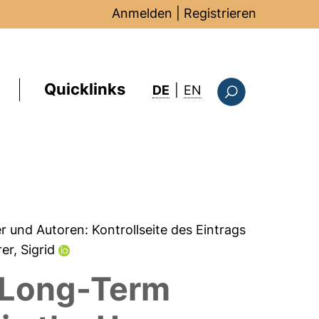
Anmelden
|
Registrieren
Quicklinks
: this page in Englis
DE
|
EN
Suchformular
er und Autoren:
Kontrollseite des Eintrags
rer, Sigrid
 Long-Term