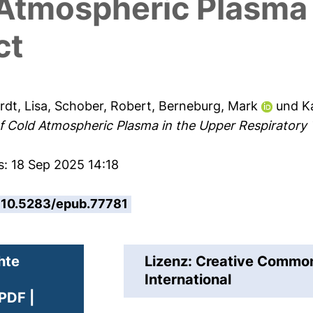
 Atmospheric Plasma 
ct
dt, Lisa
,
Schober, Robert
,
Berneburg, Mark
und
Ka
 Cold Atmospheric Plasma in the Upper Respiratory 
s: 18 Sep 2025 14:18
10.5283/epub.77781
hte
Lizenz: Creative Comm
International
PDF |