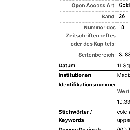
Gold
Open Access Art:
26
Band:
18
Nummer des
Zeitschriftenheftes
oder des Kapitels:
S. 8
Seitenbereich:
Datum
11 S
Institutionen
Mediz
Identifikationsnummer
Wert
10.3
Stichwörter /
cold 
Keywords
upper
Dewey-Dezimal-
600 