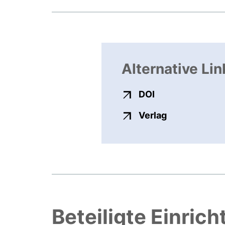
Alternative Lin
externer Link, ö
DOI
externer Link
Verlag
Beteiligte Einric