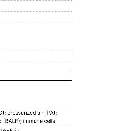
; pressurized air (PA);
id (BALF); immune cells
 Medizin