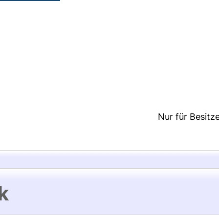
4:18/Metadaten zuletzt geändert: 18 Sep 2025 14:2
Nur für Besitz
k