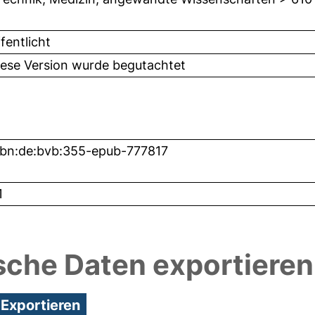
fentlicht
iese Version wurde begutachtet
nbn:de:bvb:355-epub-777817
1
sche Daten exportieren