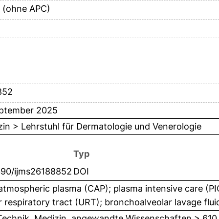
 (ohne APC)
852
eptember 2025
in > Lehrstuhl für Dermatologie und Venerologie
Typ
390/ijms26188852
DOI
atmospheric plasma (CAP); plasma intensive care (PIC)
 respiratory tract (URT); bronchoalveolar lavage flu
Technik, Medizin, angewandte Wissenschaften > 610