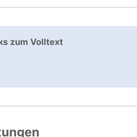
ks zum Volltext
ffnet neues Fenster
, öffnet neues Fenster
htungen