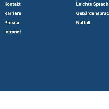
Kontakt
Leichte Sprach
Karriere
Gebärdenspra
(external
Presse
Notfall
(external link, opens in a new window)
Intranet