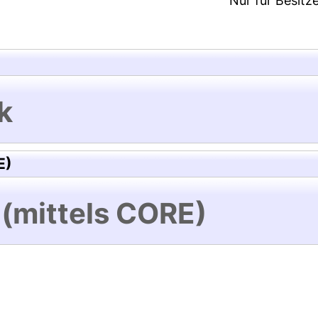
Nur für Besitz
k
E)
 (mittels CORE)