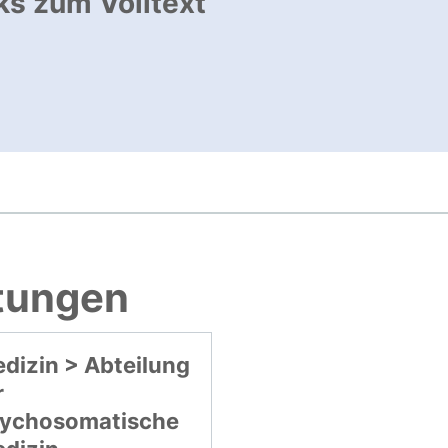
ks zum Volltext
, öffnet neues Fenster
, öffnet neues Fenster
htungen
dizin > Abteilung
r
ychosomatische