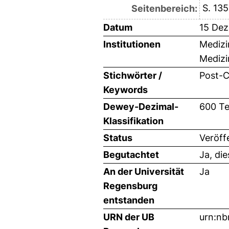
S. 135
Seitenbereich:
Datum
15 De
Institutionen
Medizi
Medizi
Stichwörter /
Post-C
Keywords
Dewey-Dezimal-
600 Te
Klassifikation
Status
Veröff
Begutachtet
Ja, di
An der Universität
Ja
Regensburg
entstanden
URN der UB
urn:nb