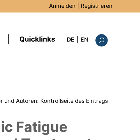
Anmelden
|
Registrieren
Quicklinks
: this page in Englis
DE
|
EN
Suchformular
er und Autoren:
Kontrollseite des Eintrags
ic Fatigue