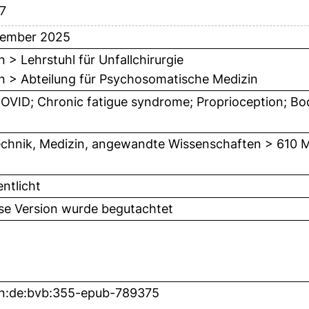
7
zember 2025
n > Lehrstuhl für Unfallchirurgie
n > Abteilung für Psychosomatische Medizin
OVID; Chronic fatigue syndrome; Proprioception; Bod
chnik, Medizin, angewandte Wissenschaften > 610 M
entlicht
ese Version wurde begutachtet
n:de:bvb:355-epub-789375