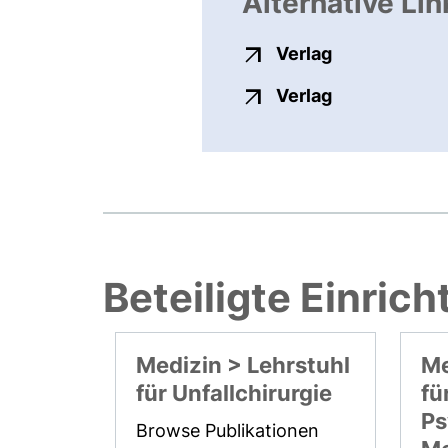
Alternative Lin
externer Link
Verlag
externer Link
Verlag
Beteiligte Einric
Medizin > Lehrstuhl
Me
für Unfallchirurgie
fü
Ps
Browse Publikationen