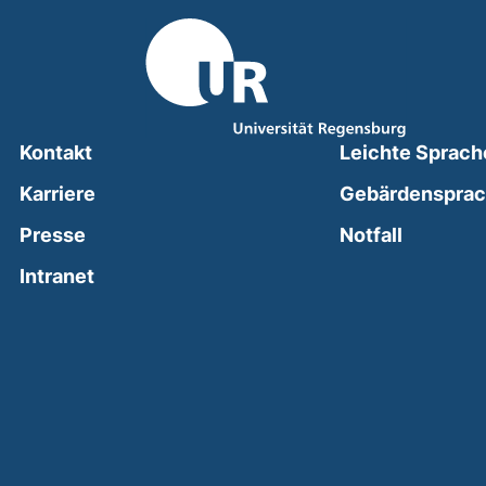
Kontakt
Leichte Sprach
Karriere
Gebärdenspra
(external
Presse
Notfall
(external link, opens in a new window)
Intranet