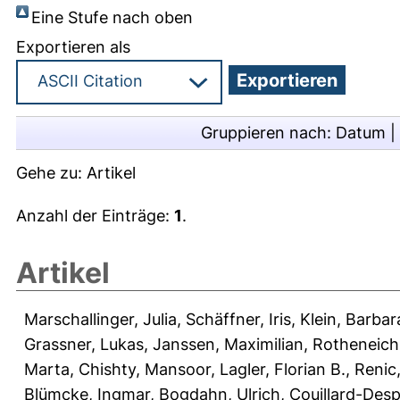
Eine Stufe nach oben
Exportieren als
Gruppieren nach:
Datum
|
Gehe zu:
Artikel
Anzahl der Einträge:
1
.
Artikel
Marschallinger, Julia
,
Schäffner, Iris
,
Klein, Barbar
Grassner, Lukas
,
Janssen, Maximilian
,
Rotheneichn
Marta
,
Chishty, Mansoor
,
Lagler, Florian B.
,
Renic,
Blümcke, Ingmar
,
Bogdahn, Ulrich
,
Couillard-Desp