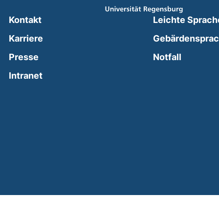
Kontakt
Leichte Sprach
Karriere
Gebärdenspra
(external
Presse
Notfall
(external link, opens in a new window)
Intranet