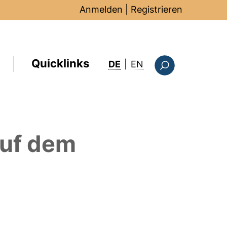
Anmelden
|
Registrieren
Quicklinks
: this page in Englis
DE
|
EN
Suchformular
uf dem