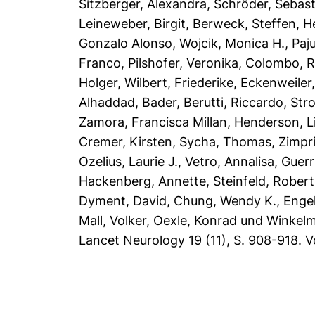
Sitzberger, Alexandra
,
Schröder, Sebast
Leineweber, Birgit
,
Berweck, Steffen
,
H
Gonzalo Alonso
,
Wojcik, Monica H.
,
Paj
Franco
,
Pilshofer, Veronika
,
Colombo, R
Holger
,
Wilbert, Friederike
,
Eckenweiler,
Alhaddad, Bader
,
Berutti, Riccardo
,
Str
Zamora, Francisca Millan
,
Henderson, L
Cremer, Kirsten
,
Sycha, Thomas
,
Zimpri
Ozelius, Laurie J.
,
Vetro, Annalisa
,
Guerr
Hackenberg, Annette
,
Steinfeld, Robert
Dyment, David
,
Chung, Wendy K.
,
Enge
Mall, Volker
,
Oexle, Konrad
und
Winkelm
Lancet Neurology 19 (11), S. 908-918.
V