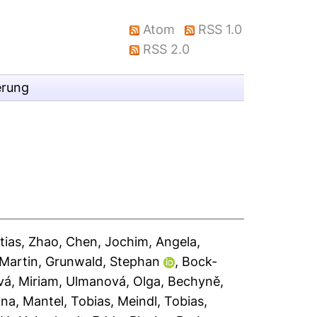
Atom
RSS 1.0
RSS 2.0
erung
tias
,
Zhao, Chen
,
Jochim, Angela
,
 Martin
,
Grunwald, Stephan
,
Bock-
á, Miriam
,
Ulmanová, Olga
,
Bechyně,
ana
,
Mantel, Tobias
,
Meindl, Tobias
,