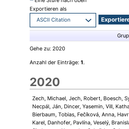
Eine Stufe nach oben
Exportieren als
Grup
Gehe zu:
2020
Anzahl der Einträge:
1
.
2020
Zech, Michael
,
Jech, Robert
,
Boesch, Sy
Necpál, Ján
,
Dincer, Yasemin
,
Vill, Kath
Bierbaum, Tobias
,
Fečíková, Anna
,
Havr
Karel
,
Danhofer, Pavlína
,
Veselý, Branisl