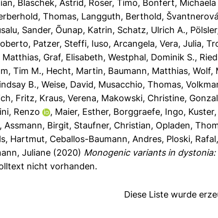
ian
,
Blaschek, Astrid
,
Roser, Timo
,
Bonfert, Michaela 
erberhold, Thomas
,
Langguth, Berthold
,
Švantnerová
usalu, Sander
,
Õunap, Katrin
,
Schatz, Ulrich A.
,
Pölsler
oberto
,
Patzer, Steffi
,
Iuso, Arcangela
,
Vera, Julia
,
Tr
 Matthias
,
Graf, Elisabeth
,
Westphal, Dominik S.
,
Ried
om, Tim M.
,
Hecht, Martin
,
Baumann, Matthias
,
Wolf,
indsay B.
,
Weise, David
,
Musacchio, Thomas
,
Volkma
ch, Fritz
,
Kraus, Verena
,
Makowski, Christine
,
Gonzal
ini, Renzo
,
Maier, Esther
,
Borggraefe, Ingo
,
Kuster,
,
Assmann, Birgit
,
Staufner, Christian
,
Opladen, Tho
ls, Hartmut
,
Ceballos-Baumann, Andres
,
Ploski, Rafal
ann, Juliane
(2020)
Monogenic variants in dystonia
olltext nicht vorhanden.
Diese Liste wurde erz