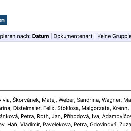
pieren nach:
Datum
|
Dokumentenart
|
Keine Gruppi
lvia
,
Škorvánek, Matej
,
Weber, Sandrina
,
Wagner, Ma
arina
,
Distelmaier, Felix
,
Stoklosa, Malgorzata
,
Krenn,
ánková, Petra
,
Roth, Jan
,
Příhodová, Iva
,
Adamovičov
av
,
Haň, Vladimír
,
Pavelekova, Petra
,
Gdovinová, Zuz