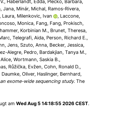
V.
,
Haberlandt, Edda
,
Plecko, Barbara
,
, Jana
,
Minár, Michal
,
Ramos-Rivera,
, Laura
,
Milenkovic, Ivan
,
Laccone,
oncoso, Monica
,
Fang, Fang
,
Prokisch,
hammer, Korbinian M.
,
Brunet, Theresa
,
 Marc
,
Telegrafi, Aida
,
Person, Richard E.
,
nn, Jens
,
Szuto, Anna
,
Becker, Jessica
,
ez-Alegre, Pedro
,
Bardakjian, Tanya M.
,
 Alice
,
Wortmann, Saskia B.
,
mas
,
Růžička, Evžen
,
Cohn, Ronald D.
,
,
Daumke, Oliver
,
Haslinger, Bernhard
,
: an exome-wide sequencing study.
The
eugt am
Wed Aug 5 14:18:55 2026 CEST
.