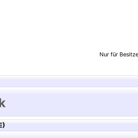
3:08/Metadaten zuletzt geändert: 26 Nov 2020 13:4
Nur für Besitz
k
E)