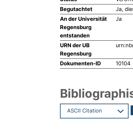
Begutachtet
Ja, di
An der Universität
Ja
Regensburg
entstanden
URN der UB
urn:nb
Regensburg
Dokumenten-ID
10104
Bibliographi