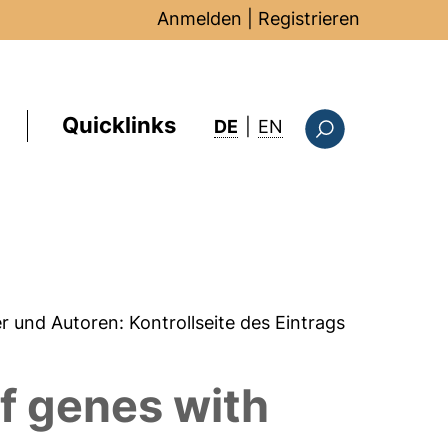
Anmelden
|
Registrieren
Quicklinks
: this page in Englis
DE
|
EN
Suchformular
er und Autoren:
Kontrollseite des Eintrags
of genes with