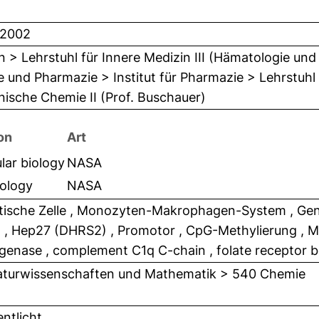
i 2002
n > Lehrstuhl für Innere Medizin III (Hämatologie und
 und Pharmazie > Institut für Pharmazie > Lehrstuhl
nische Chemie II (Prof. Buschauer)
on
Art
lar biology
NASA
ology
NASA
tische Zelle , Monozyten-Makrophagen-System , Gene
, Hep27 (DHRS2) , Promotor , CpG-Methylierung , M
genase , complement C1q C-chain , folate receptor b
turwissenschaften und Mathematik > 540 Chemie
entlicht