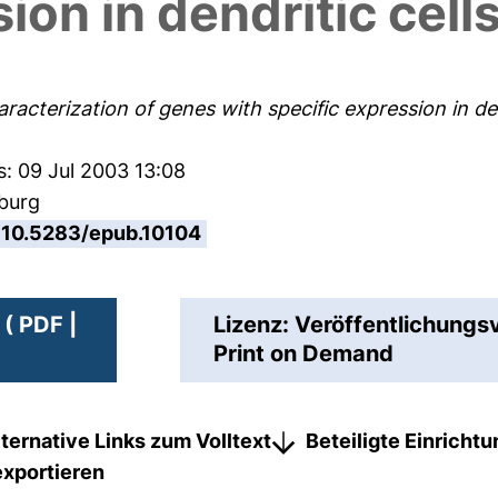
ion in dendritic cell
aracterization of genes with specific expression in den
s: 09 Jul 2003 13:08
sburg
10.5283/epub.10104
( PDF |
Lizenz: Veröffentlichungs
Print on Demand
lternative Links zum Volltext
Beteiligte Einricht
exportieren