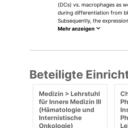
(DCs) vs. macrophages as wel
during differentiation from 
Subsequently, the expression
Mehr anzeigen
Beteiligte Einric
Medizin > Lehrstuhl
Ch
für Innere Medizin III
Ph
(Hämatologie und
In
Internistische
Ph
Onkologie)
Le