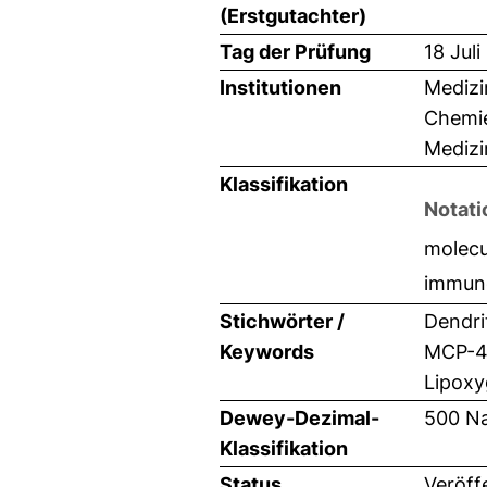
(Erstgutachter)
Tag der Prüfung
18 Jul
Institutionen
Medizi
Chemie
Medizi
Klassifikation
Notati
molecu
immun
Stichwörter /
Dendri
Keywords
MCP-4 
Lipoxy
Dewey-Dezimal-
500 Na
Klassifikation
Status
Veröff