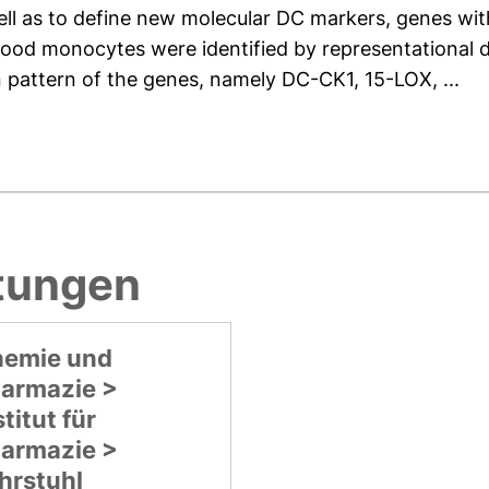
l as to define new molecular DC markers, genes with
blood monocytes were identified by representational d
 pattern of the genes, namely DC-CK1, 15-LOX, ...
htungen
emie und
armazie >
stitut für
armazie >
hrstuhl