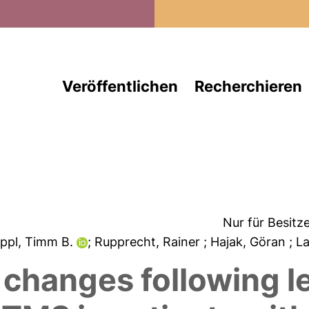
Direkt zum Inhalt
Veröffentlichen
Recherchieren
Nur für Besitz
eppl, Timm B.
; Rupprecht, Rainer
; Hajak, Göran
; L
n changes following l