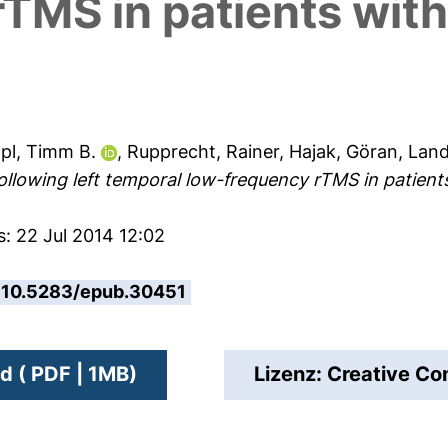
TMS in patients with
pl, Timm B.
,
Rupprecht, Rainer
,
Hajak, Göran
,
Land
ollowing left temporal low-frequency rTMS in patients 
s: 22 Jul 2014 12:02
10.5283/epub.30451
 ( PDF | 1MB)
Lizenz: Creative 