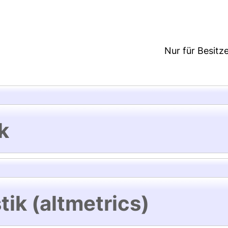
Nur für Besitz
k
tik (altmetrics)