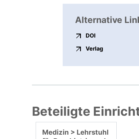
Alternative Lin
externer Link, ö
DOI
externer Link
Verlag
Beteiligte Einric
Medizin > Lehrstuhl