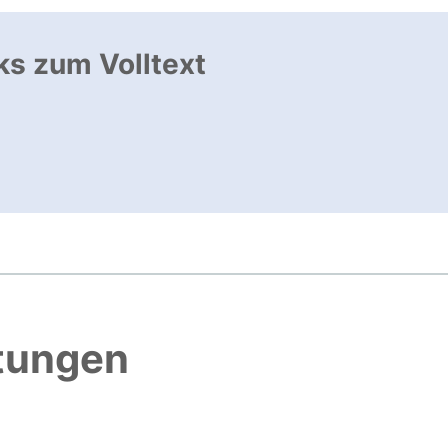
ks zum Volltext
ffnet neues Fenster
, öffnet neues Fenster
htungen