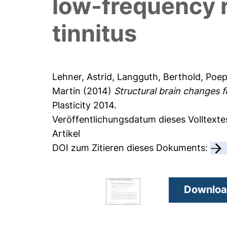
low-frequency r
tinnitus
Lehner, Astrid
,
Langguth, Berthold
,
Poep
Martin
(2014)
Structural brain changes f
Plasticity 2014.
Veröffentlichungsdatum dieses Volltexte
Artikel
DOI zum Zitieren dieses Dokuments:
Download