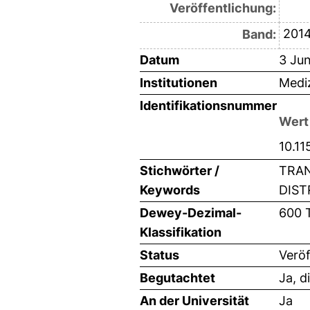
Veröffentlichung:
201
Band:
Datum
3 Jun
Institutionen
Mediz
Identifikationsnummer
Wert
10.1
Stichwörter /
TRAN
Keywords
DIST
Dewey-Dezimal-
600 
Klassifikation
Status
Veröf
Begutachtet
Ja, d
An der Universität
Ja