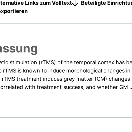
lternative Links zum Volltext
Beteiligte Einricht
exportieren
assung
etic stimulation (rTMS) of the temporal cortex has be
ile rTMS is known to induce morphological changes in 
 rTMS treatment induces grey matter (GM) changes in 
orrelated with treatment success, and whether GM ..