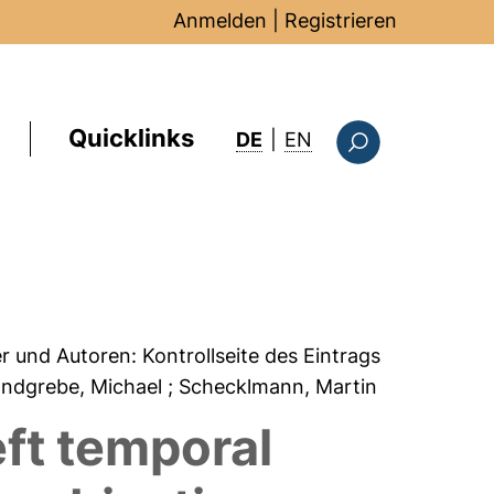
Anmelden
|
Registrieren
Quicklinks
: this page in Englis
DE
|
EN
Suchformular
er und Autoren:
Kontrollseite des Eintrags
andgrebe, Michael
; Schecklmann, Martin
eft temporal