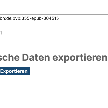
nbn:de:bvb:355-epub-304515
1
sche Daten exportieren
2:02/Metadaten zuletzt geändert: 20 Jan 2025 14:4