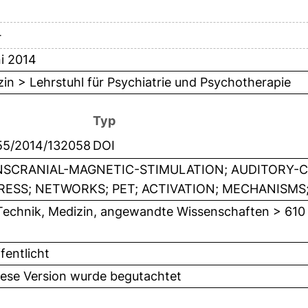
4
i 2014
in > Lehrstuhl für Psychiatrie und Psychotherapie
Typ
155/2014/132058
DOI
SCRANIAL-MAGNETIC-STIMULATION; AUDITORY-CO
RESS; NETWORKS; PET; ACTIVATION; MECHANISMS;
Technik, Medizin, angewandte Wissenschaften > 610
fentlicht
iese Version wurde begutachtet