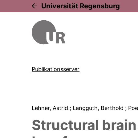
Universität Regensburg
Publikationsserver
Lehner, Astrid
; Langguth, Berthold
; Po
Structural brai