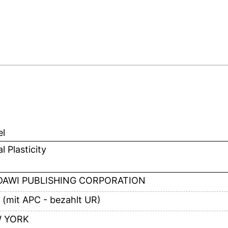
el
l Plasticity
DAWI PUBLISHING CORPORATION
 (mit APC - bezahlt UR)
 YORK