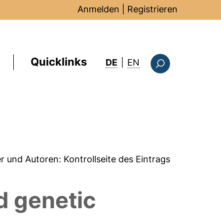
Anmelden
|
Registrieren
Quicklinks
: this page in Englis
DE
|
EN
Suchformular
er und Autoren:
Kontrollseite des Eintrags
d genetic