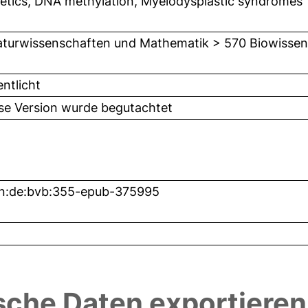
etics, DNA methylation, Myelodysplastic syndromes
turwissenschaften und Mathematik > 570 Biowissens
entlicht
ese Version wurde begutachtet
n:de:bvb:355-epub-375995
sche Daten exportieren