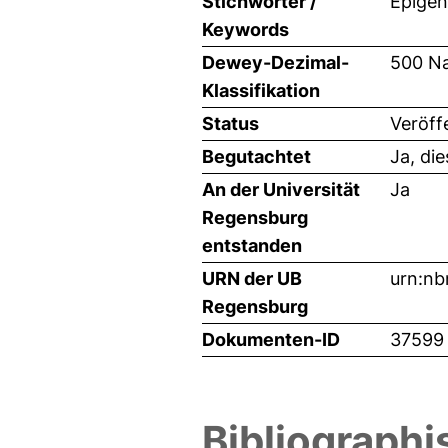
Stichwörter /
Epigen
Keywords
Dewey-Dezimal-
500 Na
Klassifikation
Status
Veröff
Begutachtet
Ja, di
An der Universität
Ja
Regensburg
entstanden
URN der UB
urn:nb
Regensburg
Dokumenten-ID
37599
Bibliographi