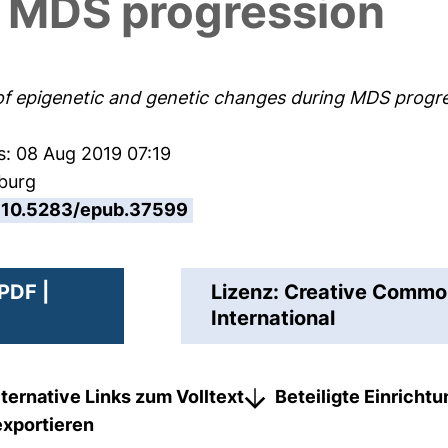
 MDS progression
 of epigenetic and genetic changes during MDS progre
s: 08 Aug 2019 07:19
sburg
10.5283/epub.37599
PDF |
Lizenz: Creative Comm
International
lternative Links zum Volltext
Beteiligte Einricht
exportieren