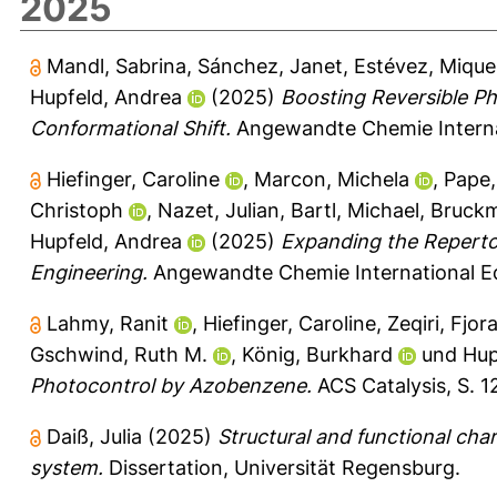
2025
Mandl, Sabrina
,
Sánchez, Janet
,
Estévez, Mique
Hupfeld, Andrea
(2025)
Boosting Reversible P
Conformational Shift.
Angewandte Chemie Internat
Hiefinger, Caroline
,
Marcon, Michela
,
Pape,
Christoph
,
Nazet, Julian
,
Bartl, Michael
,
Bruckm
Hupfeld, Andrea
(2025)
Expanding the Reperto
Engineering.
Angewandte Chemie International E
Lahmy, Ranit
,
Hiefinger, Caroline
,
Zeqiri, Fjor
Gschwind, Ruth M.
,
König, Burkhard
und
Hup
Photocontrol by Azobenzene.
ACS Catalysis, S. 
Daiß, Julia
(2025)
Structural and functional cha
system.
Dissertation, Universität Regensburg.