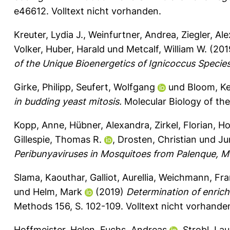
e46612.
Volltext nicht vorhanden.
Kreuter, Lydia J.
,
Weinfurtner, Andrea
,
Ziegler, Al
Volker
,
Huber, Harald
und
Metcalf, William W.
(201
of the Unique Bioenergetics of Ignicoccus Species
Girke, Philipp
,
Seufert, Wolfgang
und
Bloom, Ke
in budding yeast mitosis.
Molecular Biology of the
Kopp, Anne
,
Hübner, Alexandra
,
Zirkel, Florian
,
Ho
Gillespie, Thomas R.
,
Drosten, Christian
und
Ju
Peribunyaviruses in Mosquitoes from Palenque, M
Slama, Kaouthar
,
Galliot, Aurellia
,
Weichmann, Fra
und
Helm, Mark
(2019)
Determination of enric
Methods 156, S. 102-109.
Volltext nicht vorhande
Hoffmeister, Helen
,
Fuchs, Andreas
,
Strobl, Lau