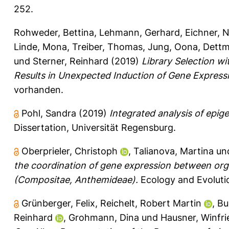
252.
Rohweder, Bettina
,
Lehmann, Gerhard
,
Eichner, 
Linde, Mona
,
Treiber, Thomas
,
Jung, Oona
,
Dettm
und
Sterner, Reinhard
(2019)
Library Selection w
Results in Unexpected Induction of Gene Express
vorhanden.
Pohl, Sandra
(2019)
Integrated analysis of epi
Dissertation, Universität Regensburg.
Oberprieler, Christoph
,
Talianova, Martina
un
the coordination of gene expression between org
(Compositae, Anthemideae).
Ecology and Evolutio
Grünberger, Felix
,
Reichelt, Robert Martin
,
Bu
Reinhard
,
Grohmann, Dina
und
Hausner, Winfri