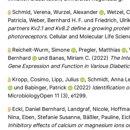
Schmid, Verena
,
Wurzel, Alexander
,
Wetzel, C
Patricia
,
Weber, Bernhard H. F.
und
Friedrich, Ulri
partners Kv2.1 and Kv8.2 define a growing prote
photoreceptors.
Cellular and Molecular Life Scien
Reichelt-Wurm, Simone
,
Pregler, Matthias
,
Bernhard
und
Banas, Miriam C.
(2022)
The Int
Gene Expression and Function in Various Diabetic
Kropp, Cosimo
,
Lipp, Julius
,
Schmidt, Anna L
und
Babinger, Patrick
(2022)
Identification o
MicrobiologyOpen 11 (3), e1299.
Eckl, Daniel Bernhard
,
Landgraf, Nicole
,
Hoffman
Nina
,
Eben, Stefanie Susanne
,
Bäßler, Pauline
,
Eic
Inhibitory effects of calcium or magnesium ions o