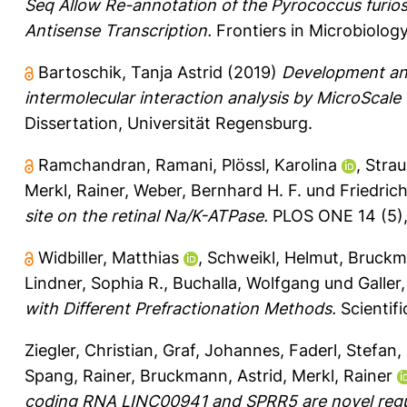
Seq Allow Re-annotation of the Pyrococcus furi
Antisense Transcription.
Frontiers in Microbiology
Bartoschik, Tanja Astrid
(2019)
Development and
intermolecular interaction analysis by MicroScal
Dissertation, Universität Regensburg.
Ramchandran, Ramani
,
Plössl, Karolina
,
Strau
Merkl, Rainer
,
Weber, Bernhard H. F.
und
Friedrich
site on the retinal Na/K-ATPase.
PLOS ONE 14 (5),
Widbiller, Matthias
,
Schweikl, Helmut
,
Bruckma
Lindner, Sophia R.
,
Buchalla, Wolfgang
und
Galler
with Different Prefractionation Methods.
Scientifi
Ziegler, Christian
,
Graf, Johannes
,
Faderl, Stefan
,
Spang, Rainer
,
Bruckmann, Astrid
,
Merkl, Rainer
coding RNA LINC00941 and SPRR5 are novel regu