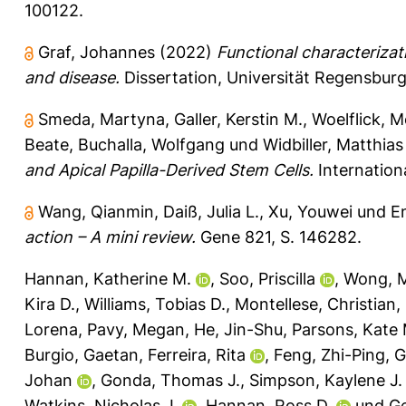
100122.
Graf, Johannes
(2022)
Functional characteriza
and disease.
Dissertation, Universität Regensburg
Smeda, Martyna
,
Galler, Kerstin M.
,
Woelflick, M
Beate
,
Buchalla, Wolfgang
und
Widbiller, Matthias
and Apical Papilla-Derived Stem Cells.
Internationa
Wang, Qianmin
,
Daiß, Julia L.
,
Xu, Youwei
und
E
action – A mini review.
Gene 821, S. 146282.
Hannan, Katherine M.
,
Soo, Priscilla
,
Wong, M
Kira D.
,
Williams, Tobias D.
,
Montellese, Christian
,
Lorena
,
Pavy, Megan
,
He, Jin-Shu
,
Parsons, Kate 
Burgio, Gaetan
,
Ferreira, Rita
,
Feng, Zhi-Ping
,
G
Johan
,
Gonda, Thomas J.
,
Simpson, Kaylene J.
Watkins, Nicholas J.
,
Hannan, Ross D.
und
Ge