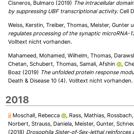
Cisneros, Bulmaro
(2019)
The intracellular domai
by suppressing UBF transcriptional activity.
Cell D
Weiss, Kerstin
,
Treiber, Thomas
,
Meister, Gunter
u
regulates processing of the synaptic microRNA-1
Volltext nicht vorhanden.
Mahameed, Mohamed
,
Wilhelm, Thomas
,
Darawsh
Chetan
,
Schubert, Thomas
,
Samali, Afshin
,
Che
Boaz
(2019)
The unfolded protein response modu
Death & Disease 10 (4).
Volltext nicht vorhanden.
2018
Moschall, Rebecca
,
Rass, Mathias
,
Rossbach, 
Norbert
,
Strauss, Daniela
,
Meister, Gunter
,
Schneu
(2018)
Drosophila Sister-of-Sex-lethal reinforces