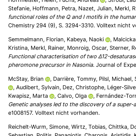
Stefanie
,
Hoffmann, Petra
,
Nazet, Julian
,
Merkl, R
functional roles of the Q and I motifs in the h
Chemistry 294 (9), S. 3294-3310.
Volltext nicht 
Semmelmann, Florian
,
Kabeya, Naoki
,
Malcicka
Kristina
,
Merkl, Rainer
,
Monroig, Oscar
,
Sterner, 
Functional characterisation of two Δ12-desaturase
pheromone precursor in Nasonia.
Journal of Expe
McStay, Brian
,
Darrière, Tommy
,
Pilsl, Michael
,
,
Audibert, Sylvain
,
Dez, Christophe
,
Léger-Silve
Kwapisz, Marta
,
Calvo, Olga
,
Fernández-Torn
Genetic analyses led to the discovery of a super-
e1008157.
Volltext nicht vorhanden.
Reichelt-Wurm, Simone
,
Wirtz, Tobias
,
Chittka, D
Sebastian
,
Politis, Panagiotis
,
Charonis, Aristidis
,