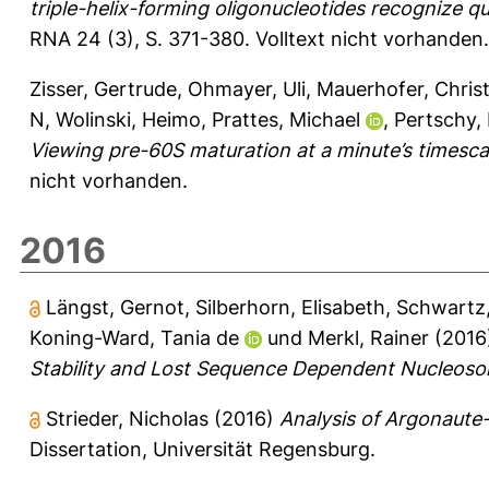
triple-helix-forming oligonucleotides recognize qua
RNA 24 (3), S. 371-380.
Volltext nicht vorhanden.
Zisser, Gertrude
,
Ohmayer, Uli
,
Mauerhofer, Christ
N
,
Wolinski, Heimo
,
Prattes, Michael
,
Pertschy, 
Viewing pre-60S maturation at a minute’s timesca
nicht vorhanden.
2016
Längst, Gernot
,
Silberhorn, Elisabeth
,
Schwartz
Koning-Ward, Tania de
und
Merkl, Rainer
(2016
Stability and Lost Sequence Dependent Nucleoso
Strieder, Nicholas
(2016)
Analysis of Argonaute
Dissertation, Universität Regensburg.