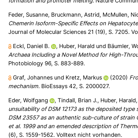
formation and promoter melting.
Nature Communica
Feder, Susanne
,
Bruckmann, Astrid
,
McMullen, Ni
Chemerin Isoform-Specific Effects on Hepatocyte
Journal of Molecular Sciences 21 (19), S. 7205.
Vo
Eckl, Daniel B.
,
Huber, Harald
und
Bäumler, W
Archaea Including a Novel Method for High-Thr
Photobiology 96, S. 883-889.
Graf, Johannes
und
Kretz, Markus
(2020)
Fro
mechanism.
BioEssays 42, S. 2000027.
Eder, Wolfgang
,
Tindall, Brian J.
,
Huber, Harald
unsuitability of DSM 12173 as the deposited type s
DSM 23557 as an authentic sub-culture of strain 
et al. 1999 and an emended description of Thermoc
(6), S. 1559-1562.
Volltext nicht vorhanden.