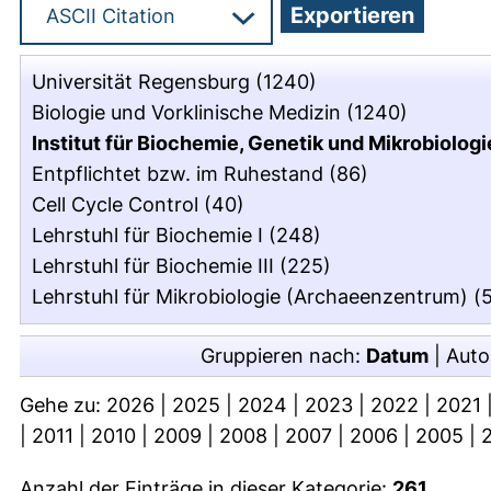
Universität Regensburg
(1240)
Biologie und Vorklinische Medizin
(1240)
Institut für Biochemie, Genetik und Mikrobiologi
Entpflichtet bzw. im Ruhestand
(86)
Cell Cycle Control
(40)
Lehrstuhl für Biochemie I
(248)
Lehrstuhl für Biochemie III
(225)
Lehrstuhl für Mikrobiologie (Archaeenzentrum)
(5
Gruppieren nach:
Datum
|
Auto
Gehe zu:
2026
|
2025
|
2024
|
2023
|
2022
|
2021
|
2011
|
2010
|
2009
|
2008
|
2007
|
2006
|
2005
|
Anzahl der Einträge in dieser Kategorie:
261
.