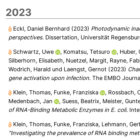
2023
Eckl, Daniel Bernhard
(2023)
Photodynamic inact
perspectives.
Dissertation, Universität Regensbur
Schwartz, Uwe
,
Komatsu, Tetsuro
,
Huber, 
Silberhorn, Elisabeth
,
Nuetzel, Margit
,
Rayne, Fab
Wodrich, Harald
und
Laengst, Gernot
(2023)
Chan
gene activation upon infection.
The EMBO Journa
Klein, Thomas
,
Funke, Franziska
,
Rossbach, O
Medenbach, Jan
,
Suess, Beatrix
,
Meister, Gunt
of RNA-Binding Metabolic Enzymes in E. coli.
Inte
Klein, Thomas
,
Funke, Franziska
,
Lehmann, Ger
"Investigating the prevalence of RNA binding meta