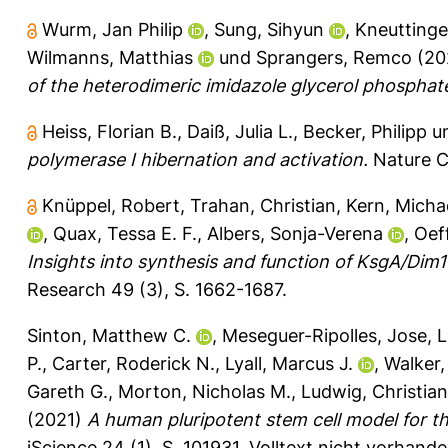
Wurm, Jan Philip
,
Sung, Sihyun
,
Kneuttinge
Wilmanns, Matthias
und
Sprangers, Remco
(20
of the heterodimeric imidazole glycerol phospha
Heiss, Florian B.
,
Daiß, Julia L.
,
Becker, Philipp
u
polymerase I hibernation and activation.
Nature C
Knüppel, Robert
,
Trahan, Christian
,
Kern, Micha
,
Quax, Tessa E. F.
,
Albers, Sonja-Verena
,
Oef
Insights into synthesis and function of KsgA/Dim
Research 49 (3), S. 1662-1687.
Sinton, Matthew C.
,
Meseguer-Ripolles, Jose
,
L
P.
,
Carter, Roderick N.
,
Lyall, Marcus J.
,
Walker,
Gareth G.
,
Morton, Nicholas M.
,
Ludwig, Christian
(2021)
A human pluripotent stem cell model for th
iScience 24 (1), S. 101931.
Volltext nicht vorhande