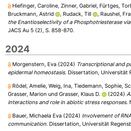
Hiefinger, Caroline
,
Zinner, Gabriel
,
Fürtges, Tor
Bruckmann, Astrid
,
Rudack, Till
,
Raushel, Fr
the Enantioselectivity of a Phosphotriesterase vi
JACS Au 5 (2), S. 858-870.
2024
Morgenstern, Eva
(2024)
Transcriptional and p
epidermal homeostasis.
Dissertation, Universität
Rödel, Amelie
,
Weig, Ina
,
Tiedemann, Sophie
,
Sc
Grasser, Marion
und
Grasser, Klaus D.
(2024)
A
interactions and role in abiotic stress responses.
N
Bauer, Michaela Eva
(2024)
Involvement of RNA-
communication.
Dissertation, Universität Regens