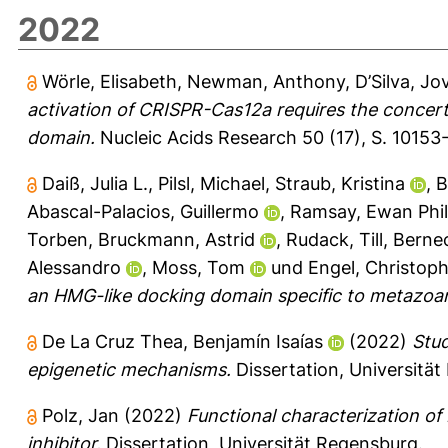
2022
Wörle, Elisabeth
,
Newman, Anthony
,
D’Silva, Jo
activation of CRISPR-Cas12a requires the concert
domain.
Nucleic Acids Research 50 (17), S. 10153
Daiß, Julia L.
,
Pilsl, Michael
,
Straub, Kristina
,
B
Abascal-Palacios, Guillermo
,
Ramsay, Ewan Phil
Torben
,
Bruckmann, Astrid
,
Rudack, Till
,
Bernec
Alessandro
,
Moss, Tom
und
Engel, Christop
an HMG-like docking domain specific to metazoa
De La Cruz Thea, Benjamín Isaías
(2022)
Stud
epigenetic mechanisms.
Dissertation, Universitä
Polz, Jan
(2022)
Functional characterization of
inhibitor.
Dissertation, Universität Regensburg.