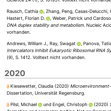
Rausch, Cathia
,
Zhang, Peng
,
Casas-Delucchi, C
Hastert, Florian D.
,
Weber, Patrick
und
Cardoso,
DNA duplex stability and metabolism.
Nucleic Aci
vorhanden.
Andrews, William J.
,
Ray, Swagat
,
Panova, Tati
Intercalators Inhibit Eukaryotic Ribosomal RNA Syn
(9), S. 1412.
Volltext nicht vorhanden.
2020
Kiesewetter, Claudia
(2020)
Microenvironment
Dissertation, Universität Regensburg.
Pilsl, Michael
und
Engel, Christoph
(2020)