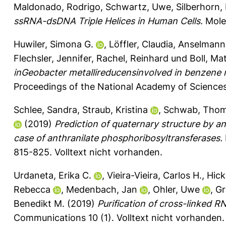
Maldonado, Rodrigo
,
Schwartz, Uwe
,
Silberhorn,
ssRNA-dsDNA Triple Helices in Human Cells.
Molec
Huwiler, Simona G.
,
Löffler, Claudia
,
Anselmann,
Flechsler, Jennifer
,
Rachel, Reinhard
und
Boll, Ma
inGeobacter metallireducensinvolved in benzene 
Proceedings of the National Academy of Sciences
Schlee, Sandra
,
Straub, Kristina
,
Schwab, Tho
(2019)
Prediction of quaternary structure by ana
case of anthranilate phosphoribosyltransferases.
815-825.
Volltext nicht vorhanden.
Urdaneta, Erika C.
,
Vieira-Vieira, Carlos H.
,
Hick
Rebecca
,
Medenbach, Jan
,
Ohler, Uwe
,
Gr
Benedikt M.
(2019)
Purification of cross-linked 
Communications 10 (1).
Volltext nicht vorhanden.