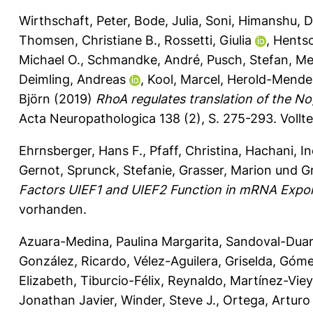
Wirthschaft, Peter
,
Bode, Julia
,
Soni, Himanshu
,
D
Thomsen, Christiane B.
,
Rossetti, Giulia
,
Hentsc
Michael O.
,
Schmandke, André
,
Pusch, Stefan
,
Me
Deimling, Andreas
,
Kool, Marcel
,
Herold-Mende,
Björn
(2019)
RhoA regulates translation of the N
Acta Neuropathologica 138 (2), S. 275-293.
Vollt
Ehrnsberger, Hans F.
,
Pfaff, Christina
,
Hachani, In
Gernot
,
Sprunck, Stefanie
,
Grasser, Marion
und
Gr
Factors UIEF1 and UIEF2 Function in mRNA Expor
vorhanden.
Azuara-Medina, Paulina Margarita
,
Sandoval-Duar
González, Ricardo
,
Vélez-Aguilera, Griselda
,
Gómez
Elizabeth
,
Tiburcio-Félix, Reynaldo
,
Martínez-Vieyr
Jonathan Javier
,
Winder, Steve J.
,
Ortega, Arturo