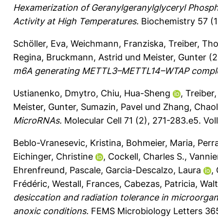
Hexamerization of Geranylgeranylglyceryl Phospha
Activity at High Temperatures.
Biochemistry 57 (
Schöller, Eva
,
Weichmann, Franziska
,
Treiber, Th
Regina
,
Bruckmann, Astrid
und
Meister, Gunter
(2
m6A generating METTL3–METTL14–WTAP compl
Ustianenko, Dmytro
,
Chiu, Hua-Sheng
,
Treiber
Meister, Gunter
,
Sumazin, Pavel
und
Zhang, Chaol
MicroRNAs.
Molecular Cell 71 (2), 271-283.e5.
Vol
Beblo-Vranesevic, Kristina
,
Bohmeier, Maria
,
Perr
Eichinger, Christine
,
Cockell, Charles S.
,
Vannier
Ehrenfreund, Pascale
,
Garcia-Descalzo, Laura
,
Frédéric
,
Westall, Frances
,
Cabezas, Patricia
,
Walt
desiccation and radiation tolerance in microorg
anoxic conditions.
FEMS Microbiology Letters 36