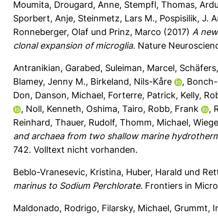
Moumita
,
Drougard, Anne
,
Stempfl, Thomas
,
Ardu
Sporbert, Anje
,
Steinmetz, Lars M.
,
Pospisilik, J.
Ronneberger, Olaf
und
Prinz, Marco
(2017)
A new
clonal expansion of microglia.
Nature Neuroscienc
Antranikian, Garabed
,
Suleiman, Marcel
,
Schäfers,
Blamey, Jenny M.
,
Birkeland, Nils-Kåre
,
Bonch-
Don
,
Danson, Michael
,
Forterre, Patrick
,
Kelly, Ro
,
Noll, Kenneth
,
Oshima, Tairo
,
Robb, Frank
,
Reinhard
,
Thauer, Rudolf
,
Thomm, Michael
,
Wiege
and archaea from two shallow marine hydrotherma
742.
Volltext nicht vorhanden.
Beblo-Vranesevic, Kristina
,
Huber, Harald
und
Ret
marinus to Sodium Perchlorate.
Frontiers in Micr
Maldonado, Rodrigo
,
Filarsky, Michael
,
Grummt, I