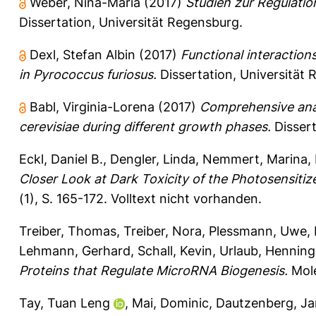
Weber, Nina-Maria
(2017)
Studien zur Regulatio
Dissertation, Universität Regensburg.
Dexl, Stefan Albin
(2017)
Functional interactions
in Pyrococcus furiosus.
Dissertation, Universität
Babl, Virginia-Lorena
(2017)
Comprehensive analy
cerevisiae during different growth phases.
Dissert
Eckl, Daniel B.
,
Dengler, Linda
,
Nemmert, Marina
,
Closer Look at Dark Toxicity of the Photosensitiz
(1), S. 165-172.
Volltext nicht vorhanden.
Treiber, Thomas
,
Treiber, Nora
,
Plessmann, Uwe
,
Lehmann, Gerhard
,
Schall, Kevin
,
Urlaub, Henning
Proteins that Regulate MicroRNA Biogenesis.
Mole
Tay, Tuan Leng
,
Mai, Dominic
,
Dautzenberg, J