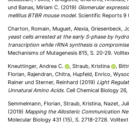
und
Banas, Miriam C.
(2019)
Glomerular expressio
mellitus BTBR mouse model.
Scientific Reports 9 
Charton, Romain
,
Muguet, Alexia
,
Griesenbeck, J
yeast cells arrested at the early S-phase by hyd
transcription while rRNA synthesis is compromise
Mechanisms of Mutagenesis 815, S. 20-29.
Vollte
Kneuttinger, Andrea C.
,
Straub, Kristina
,
Bitt
Florian
,
Rajendran, Chitra
,
Hupfeld, Enrico
,
Wysock
Rainer
und
Sterner, Reinhard
(2019)
Light Regula
Unnatural Amino Acids.
Cell Chemical Biology 26, 
Semmelmann, Florian
,
Straub, Kristina
,
Nazet, Jul
(2019)
Mapping the Allosteric Communication N
Molecular Biology 431 (15), S. 2718-2728.
Volltex