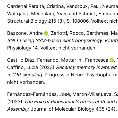
Cardenal Peralta, Cristina
,
Vandroux, Paul
,
Neuman
Wolfgang
,
Mechulam, Yves
und
Schmitt, Emmanue
Structural Biology 215 (3), S. 108006.
Volltext ni
Bazzone, Andre
,
Zerlotti, Rocco
,
Barthmes, Ma
SGLT1 using SSM-based electrophysiology: Kinetic
Physiology 14.
Volltext nicht vorhanden.
Castillo Díaz, Fernando
,
Mottarlini, Francesca
,
Caffino, Lucia
(2023)
Recency memory is altered i
mTOR signaling.
Progress in Neuro-Psychopharmac
nicht vorhanden.
Fernández-Fernández, José
,
Martín-Villanueva, S
(2023)
The Role of Ribosomal Proteins eL15 and e
Assembly.
Journal of Molecular Biology 435 (24),