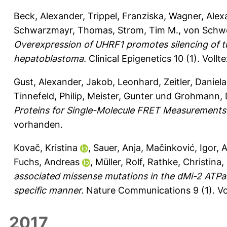
Beck, Alexander
,
Trippel, Franziska
,
Wagner, Alex
Schwarzmayr, Thomas
,
Strom, Tim M.
,
von Schwei
Overexpression of UHRF1 promotes silencing of 
hepatoblastoma.
Clinical Epigenetics 10 (1).
Vollt
Gust, Alexander
,
Jakob, Leonhard
,
Zeitler, Daniel
Tinnefeld, Philip
,
Meister, Gunter
und
Grohmann, 
Proteins for Single-Molecule FRET Measurements
vorhanden.
Kovač, Kristina
,
Sauer, Anja
,
Mačinković, Igor
,
A
Fuchs, Andreas
,
Müller, Rolf
,
Rathke, Christina
,
associated missense mutations in the dMi-2 ATPas
specific manner.
Nature Communications 9 (1).
Vo
2017