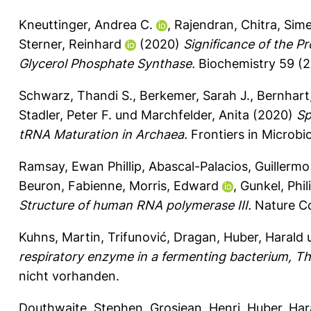
Kneuttinger, Andrea C.
,
Rajendran, Chitra
,
Sime
Sterner, Reinhard
(2020)
Significance of the Pr
Glycerol Phosphate Synthase.
Biochemistry 59 (2
Schwarz, Thandi S.
,
Berkemer, Sarah J.
,
Bernhart
Stadler, Peter F.
und
Marchfelder, Anita
(2020)
Sp
tRNA Maturation in Archaea.
Frontiers in Microbi
Ramsay, Ewan Phillip
,
Abascal-Palacios, Guillermo
Beuron, Fabienne
,
Morris, Edward
,
Gunkel, Phil
Structure of human RNA polymerase III.
Nature Co
Kuhns, Martin
,
Trifunović, Dragan
,
Huber, Harald
respiratory enzyme in a fermenting bacterium, T
nicht vorhanden.
Douthwaite, Stephen
,
Grosjean, Henri
,
Huber, Har