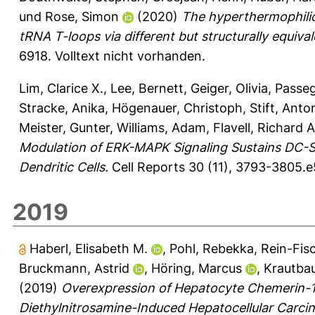
und
Rose, Simon
(2020)
The hyperthermophilic
tRNA T-loops via different but structurally equiva
6918.
Volltext nicht vorhanden.
Lim, Clarice X.
,
Lee, Bernett
,
Geiger, Olivia
,
Passeg
Stracke, Anika
,
Högenauer, Christoph
,
Stift, Anto
Meister, Gunter
,
Williams, Adam
,
Flavell, Richard A
Modulation of ERK-MAPK Signaling Sustains DC-S
Dendritic Cells.
Cell Reports 30 (11), 3793-3805.
2019
Haberl, Elisabeth M.
,
Pohl, Rebekka
,
Rein-Fis
Bruckmann, Astrid
,
Höring, Marcus
,
Krautbau
(2019)
Overexpression of Hepatocyte Chemerin-1
Diethylnitrosamine-Induced Hepatocellular Carci