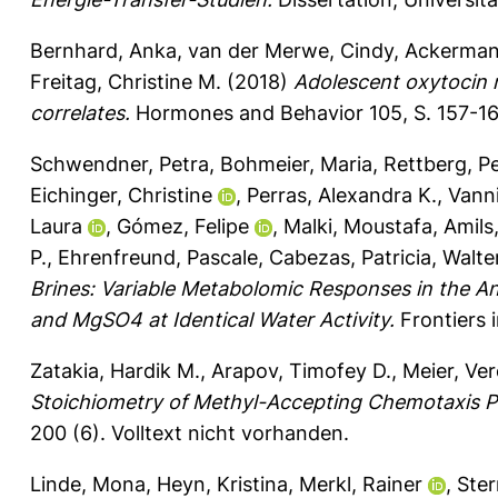
Bernhard, Anka
,
van der Merwe, Cindy
,
Ackerman
Freitag, Christine M.
(2018)
Adolescent oxytocin r
correlates.
Hormones and Behavior 105, S. 157-1
Schwendner, Petra
,
Bohmeier, Maria
,
Rettberg, P
Eichinger, Christine
,
Perras, Alexandra K.
,
Vanni
Laura
,
Gómez, Felipe
,
Malki, Moustafa
,
Amils
P.
,
Ehrenfreund, Pascale
,
Cabezas, Patricia
,
Walter
Brines: Variable Metabolomic Responses in the A
and MgSO4 at Identical Water Activity.
Frontiers 
Zatakia, Hardik M.
,
Arapov, Timofey D.
,
Meier, Ve
Stoichiometry of Methyl-Accepting Chemotaxis Pro
200 (6).
Volltext nicht vorhanden.
Linde, Mona
,
Heyn, Kristina
,
Merkl, Rainer
,
Ster