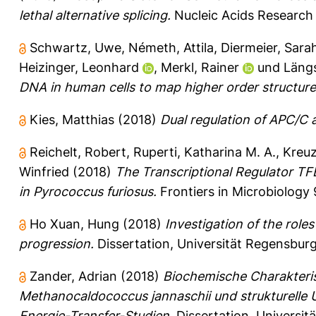
lethal alternative splicing.
Nucleic Acids Research 2
Schwartz, Uwe
,
Németh, Attila
,
Diermeier, Sara
Heizinger, Leonhard
,
Merkl, Rainer
und
Längs
DNA in human cells to map higher order structure
Kies, Matthias
(2018)
Dual regulation of APC/C a
Reichelt, Robert
,
Ruperti, Katharina M. A.
,
Kreuz
Winfried
(2018)
The Transcriptional Regulator TF
in Pyrococcus furiosus.
Frontiers in Microbiology 9
Ho Xuan, Hung
(2018)
Investigation of the role
progression.
Dissertation, Universität Regensburg
Zander, Adrian
(2018)
Biochemische Charakteris
Methanocaldococcus jannaschii und strukturelle
Energie-Transfer-Studien.
Dissertation, Universit