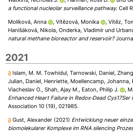
a functional nucleolar surveillance pathway.
Cell R
Molíková, Anna
,
Vítězová, Monika
,
Vítěz, To
Hanišáková, Nikola
,
Onderka, Vladimír
und
Urbano
natural methane bioreactor and reservoir?
Journal
2021
Islam, M. M. Towhidul
,
Tarnowski, Daniel
,
Zhang
Julian
,
Daniel, Henriette
,
Moellencamp, Johanna
,
Viacheslav O.
,
Shah, Ajay M.
,
Eaton, Philip J.
,
Ma
Enhanced Heart Failure in Redox‐Dead Cys17Ser 
Association 10 (19), 021985.
Gust, Alexander
(2021)
Entwicklung neuer einz
biomolekularer Komplexe im RNA silencing Prozes