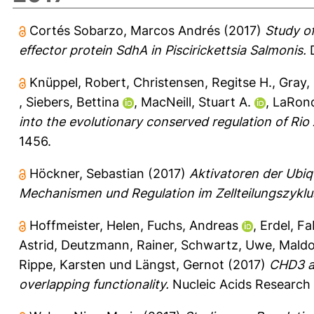
Cortés Sobarzo, Marcos Andrés
(2017)
Study of
effector protein SdhA in Piscirickettsia Salmonis.
D
Knüppel, Robert
,
Christensen, Regitse H.
,
Gray,
,
Siebers, Bettina
,
MacNeill, Stuart A.
,
LaRond
into the evolutionary conserved regulation of Rio 
1456.
Höckner, Sebastian
(2017)
Aktivatoren der Ubiq
Mechanismen und Regulation im Zellteilungszyklus
Hoffmeister, Helen
,
Fuchs, Andreas
,
Erdel, Fa
Astrid
,
Deutzmann, Rainer
,
Schwartz, Uwe
,
Maldo
Rippe, Karsten
und
Längst, Gernot
(2017)
CHD3 an
overlapping functionality.
Nucleic Acids Research 