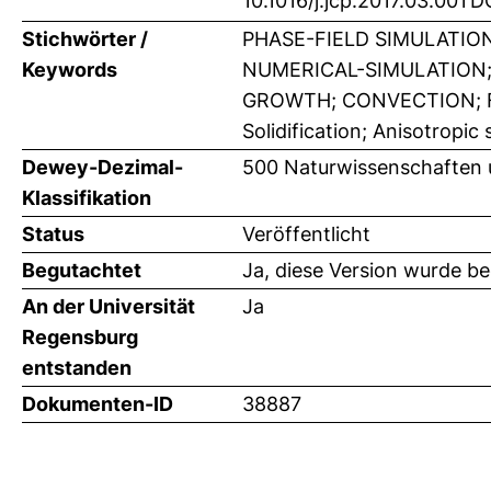
10.1016/j.jcp.2017.03.001
D
Stichwörter /
PHASE-FIELD SIMULATION
Keywords
NUMERICAL-SIMULATION;
GROWTH; CONVECTION; FLOW
Solidification; Anisotropi
Dewey-Dezimal-
500 Naturwissenschaften 
Klassifikation
Status
Veröffentlicht
Begutachtet
Ja, diese Version wurde b
An der Universität
Ja
Regensburg
entstanden
Dokumenten-ID
38887